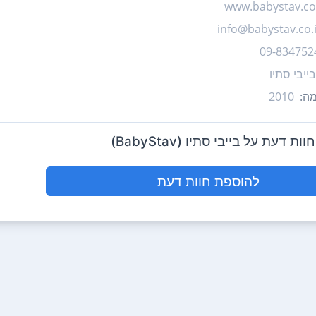
www.babystav.co.
info@babystav.co.i
09-834752
בייבי סתיו
ה:
2010
ת דעת על בייבי סתיו (BabyStav)
להוספת חוות דעת