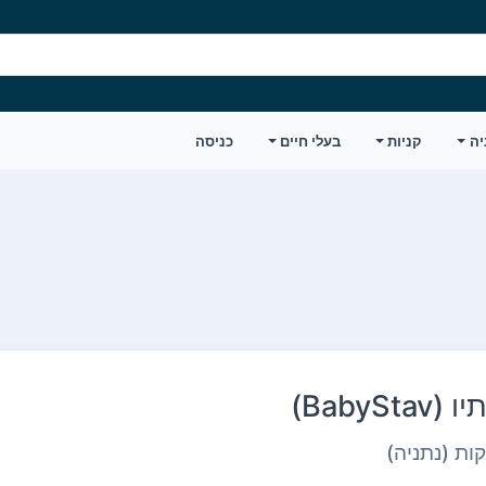
יה
קניות
בעלי חיים
כניסה
BabySta)
קות (נתניה)