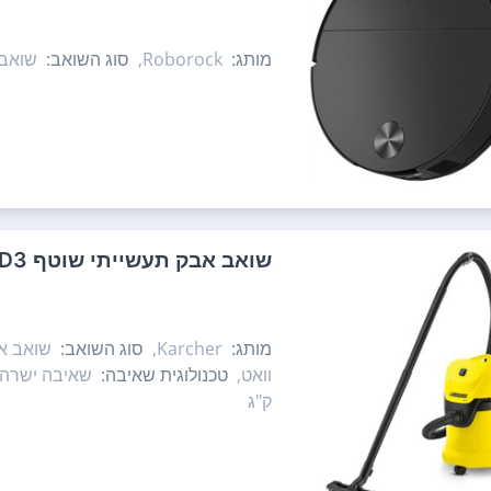
מותג:
Roborock,
סוג השואב:
שואב 
‏שואב אבק תעשייתי ‏שוטף Karcher WD3 קארשר
מותג:
Karcher,
סוג השואב:
שואב אב
וואט,
טכנולוגית שאיבה:
שאיבה ישרה,
ק"ג