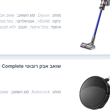
מותג:
Dyson,
סוג השואב:
שואב אבק
יניקה:
185AW,
אנטיאלרגני:
בעל מסנן
איסוף:
מיכל איסוף,
חובט:
ללא חובט,
‏שואב אבק רובוטי Roborock Saros 20 Complete
מותג:
Roborock,
סוג השואב:
שואב 