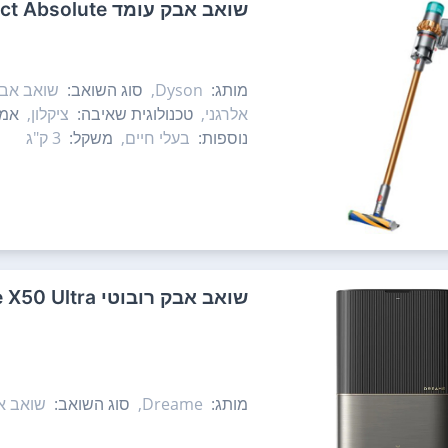
‏שואב אבק עומד Dyson V15 Detect Absolute דייסון
מותג:
Dyson,
סוג השואב:
שואב אבק
אלרגני,
טכנולוגית שאיבה:
ציקלון,
אמצ
נוספות:
בעלי חיים,
משקל:
3 ק"ג
‏שואב אבק רובוטי Dreame X50 Ultra
מותג:
Dreame,
סוג השואב:
שואב אב