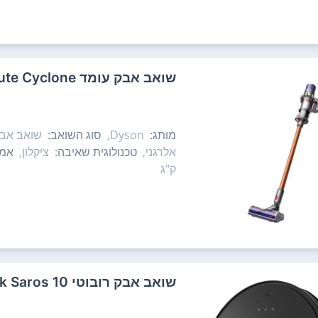
‏שואב אבק עומד Dyson V10 Absolute Cyclone דייסון
מותג:
Dyson,
סוג השואב:
שואב אבק
אלרגני,
טכנולוגית שאיבה:
ציקלון,
אמצ
ק"ג
‏שואב אבק רובוטי Roborock Saros 10