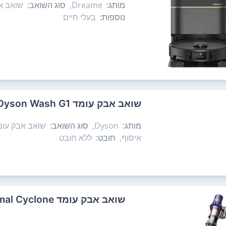
מותג:
Dreame,
סוג השואב:
שואב אב
נוספות:
בעלי חיים
‏שואב אבק עומד Dyson Wash G1 דייסון
מותג:
Dyson,
סוג השואב:
שואב אבק עומ
איסוף,
חובט:
ללא חובט
‏שואב אבק עומד Dyson V10 Animal Cyclone דייסון