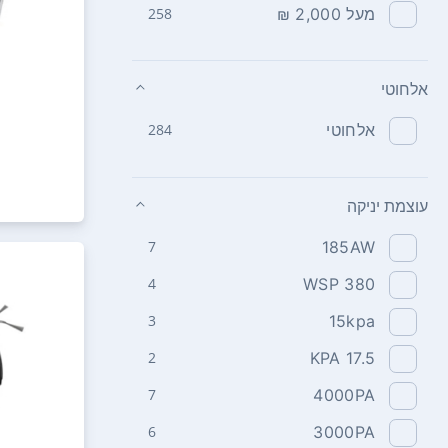
מעל 2,000 ₪
258
אלחוטי
אלחוטי
284
עוצמת יניקה
7
185AW
4
380 WSP
3
15kpa
2
KPA 17.5
7
4000PA
6
3000PA