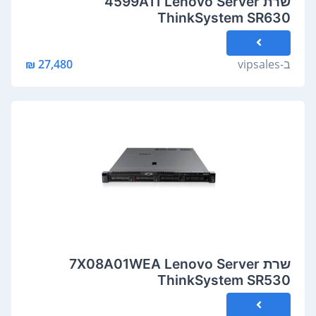
שרת 4599A11 Lenovo Server
ThinkSystem SR630
ב-
vipsales
27,480 ₪
שרת 7X08A01WEA Lenovo Server
ThinkSystem SR530