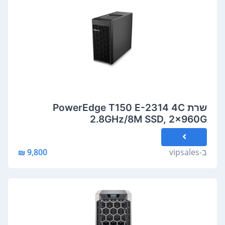
שרת PowerEdge T150 E-2314 4C
2.8GHz/8M SSD, 2x960G
ב-
vipsales
9,800 ₪