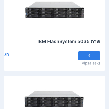
שרת IBM FlashSystem 5035
הגשת
ב-
vipsales