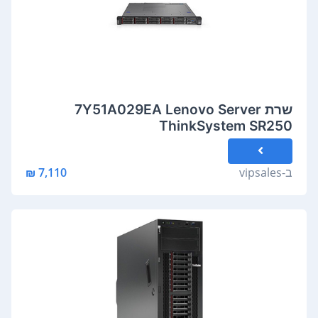
שרת 7Y51A029EA Lenovo Server
ThinkSystem SR250
ב-
vipsales
7,110 ₪