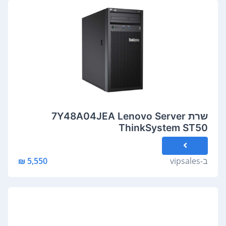
שרת 7Y48A04JEA Lenovo Server
ThinkSystem ST50
ב-
vipsales
5,550 ₪