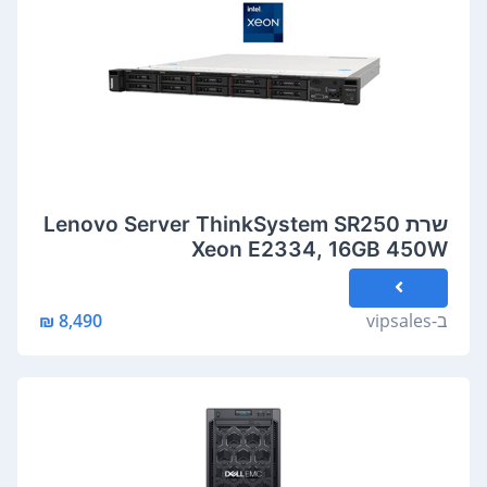
שרת Lenovo Server ThinkSystem SR250
Xeon E2334, 16GB 450W
ב-
vipsales
8,490 ₪