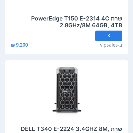
שרת PowerEdge T150 E-2314 4C
2.8GHz/8M 64GB, 4TB
ב-
vipsales
9,200 ₪
שרת DELL T340 E-2224 3.4GHZ 8M,