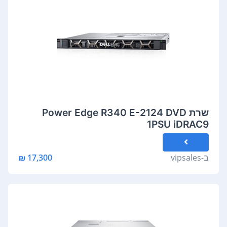
שרת Power Edge R340 E-2124 DVD
1PSU iDRAC9
ב-
vipsales
17,300 ₪