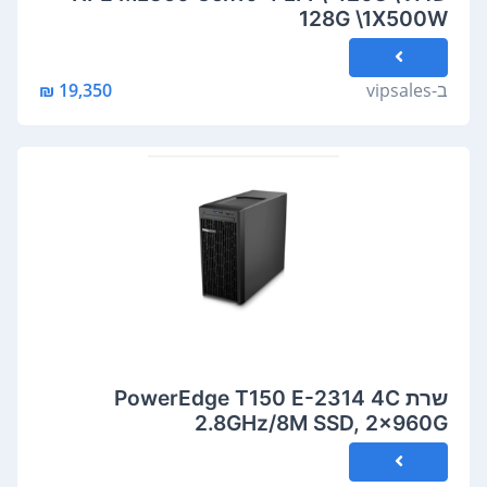
128G \1X500W
ב-
vipsales
19,350 ₪
שרת PowerEdge T150 E-2314 4C
2.8GHz/8M SSD, 2x960G