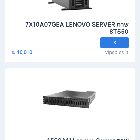
שרת 7X10A07GEA LENOVO SERVER
ST550
ב-
vipsales
10,010 ₪