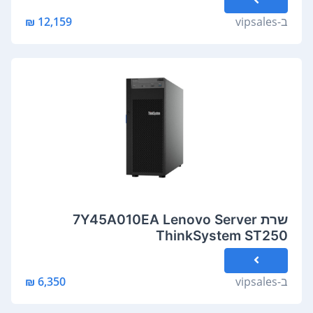
ב-
vipsales
12,159 ₪
שרת 7Y45A010EA Lenovo Server
ThinkSystem ST250
ב-
vipsales
6,350 ₪