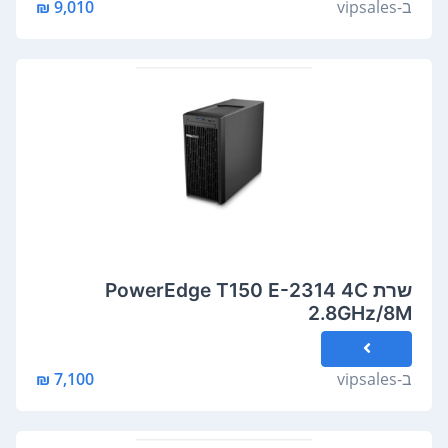
ב-
vipsales
9,010 ₪
שרת PowerEdge T150 E-2314 4C
2.8GHz/8M
ב-
vipsales
7,100 ₪