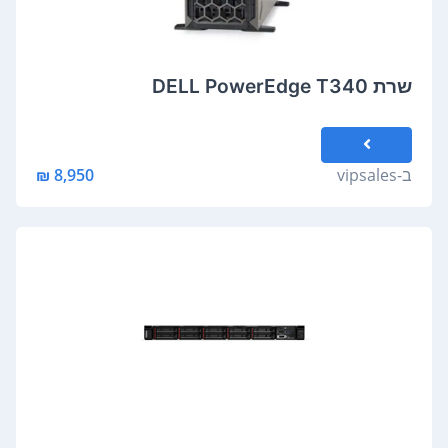
שרת DELL PowerEdge T340
ב-
vipsales
8,950 ₪