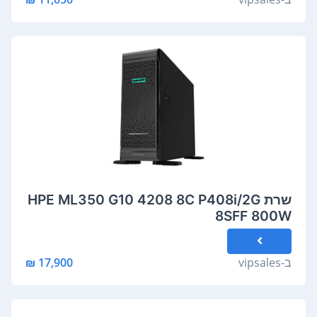
שרת HPE ML350 G10 4208 8C P408i/2G
8SFF 800W
ב-
vipsales
17,900 ₪