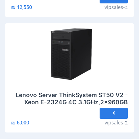
ב-
vipsales
12,550 ₪
Lenovo Server ThinkSystem ST50 V2 -
Xeon E-2324G 4C 3.1GHz,2x960GB
SSD,64GB,500W
ב-
vipsales
6,000 ₪