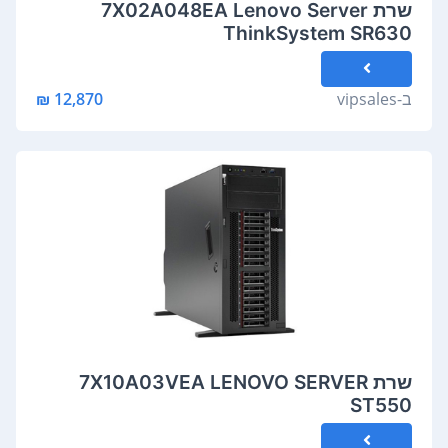
שרת 7X02A048EA Lenovo Server
ThinkSystem SR630
ב-
vipsales
12,870 ₪
שרת 7X10A03VEA LENOVO SERVER
ST550