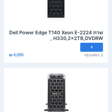
שרת Dell Power Edge T140 Xeon E-2224
, H330,2x2TB,DVDRW
ב-
vipsales
6,090 ₪