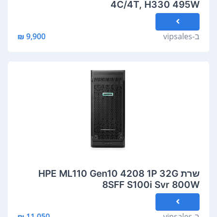
4C/4T, H330 495W
ב-
vipsales
9,900 ₪
שרת HPE ML110 Gen10 4208 1P 32G
8SFF S100i Svr 800W
ב-
vipsales
11,050 ₪