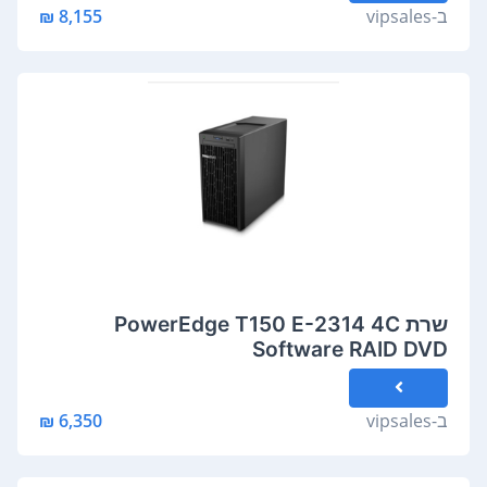
ב-
vipsales
8,155 ₪
שרת PowerEdge T150 E-2314 4C
Software RAID DVD
ב-
vipsales
6,350 ₪