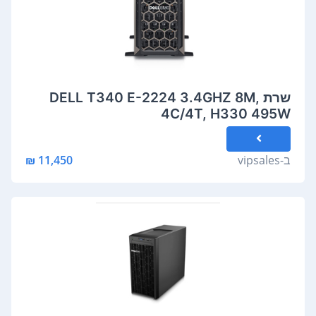
שרת DELL T340 E-2224 3.4GHZ 8M,
4C/4T, H330 495W
ב-
vipsales
11,450 ₪