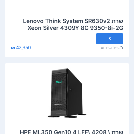
שרת Lenovo Think System SR630v2
Xeon Silver 4309Y 8C 9350-8i-2G
750W XCC
ב-
vipsales
42,350 ₪
שרת HPE ML350 Gen10 4 LFF\ 4208 \