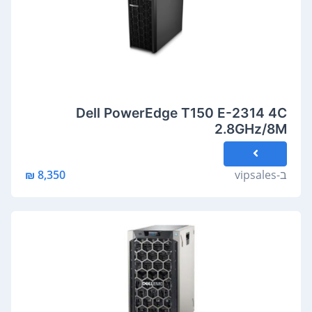
Dell PowerEdge T150 E-2314 4C
2.8GHz/8M
ב-
vipsales
8,350 ₪