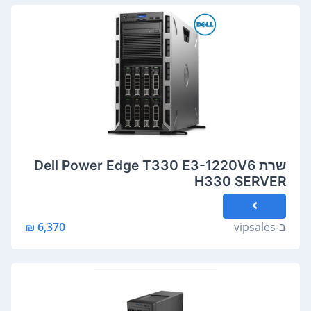
שרת Dell Power Edge T330 E3-1220V6
H330 SERVER
ב-
vipsales
6,370 ₪