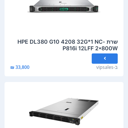
שרת -HPE DL380 G10 4208 32G*1 NC
P816i 12LFF 2*800W
ב-
vipsales
33,800 ₪