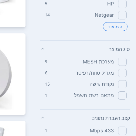
5
HP
14
Netgear
הצג עוד
סוג המוצר
מערכת MESH
9
מגדיל טווח/רפיטר
6
נקודת גישה
15
מתאם רשת חשמל
1
קצב העברת נתונים
1
433 Mbps