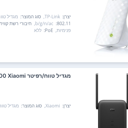
יצרן:
TP-Link,
סוג המוצר:
מגדיל טוו
802.11:
b/g/n/ac,
חיבורי רשת קווית
פנימיות,
PoE:
ללא
‏מגדיל טווח/רפיטר Mi WiFi Range Extender AC1200 Xiaomi שיאומי
יצרן:
Xiaomi,
סוג המוצר:
מגדיל טוו