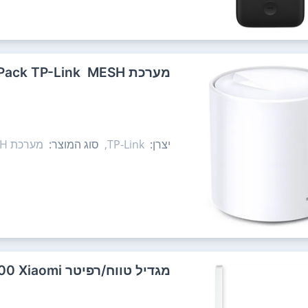
מערכת MESH ‏ Deco X20 AX1800 Mesh 1-Pack TP-Link
יצרן:
TP-Link,
סוג המוצר:
מערכת MESH
‏מגדיל טווח/רפיטר WiFi Range Extender N300 Xiaomi שיאומי