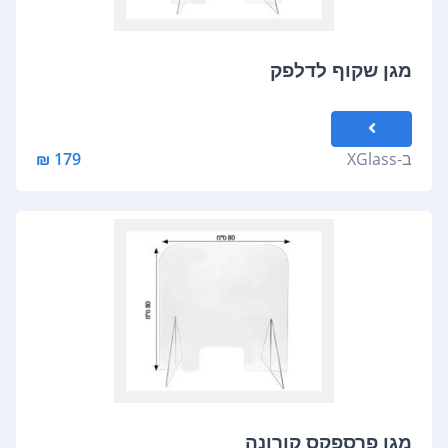
מגן שקוף לדלפק
ב-
XGlass
179 ₪
מגן פרספקס קורונה