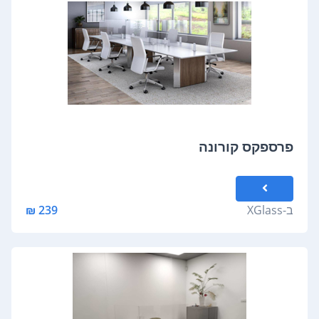
פרספקס קורונה
ב-
XGlass
239 ₪