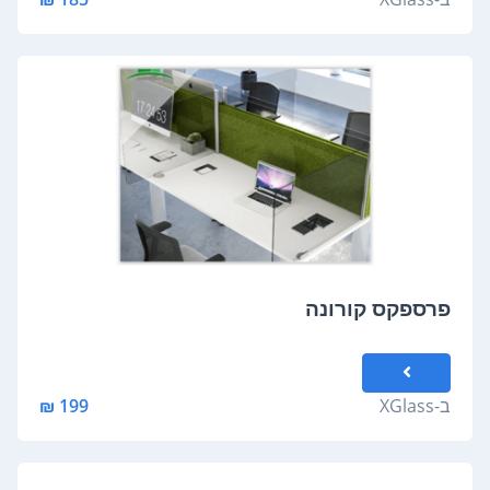
פרספקס קורונה
ב-
XGlass
199 ₪