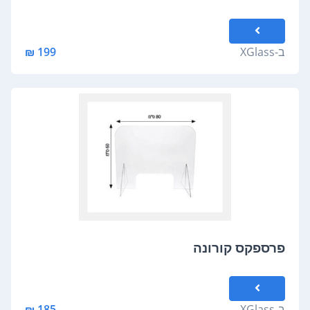
ב-
XGlass
199 ₪
פרספקס קורונה
ב-
XGlass
185 ₪