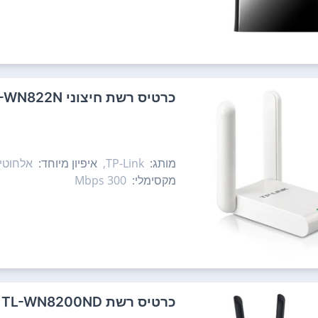
כרטיס רשת ‏חיצוני TP-Link TL-WN822N
מותג:
TP-Link,
איפיון מיוחד:
אלחוטי,
מקסימלי:
300‏ Mbps
כרטיס רשת TP-Link TL-WN8200ND