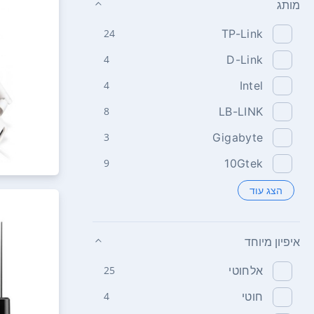
מותג
24
TP-Link
4
D-Link
4
Intel
8
LB-LINK
3
Gigabyte
9
10Gtek
הצג עוד
איפיון מיוחד
אלחוטי
25
חוטי
4