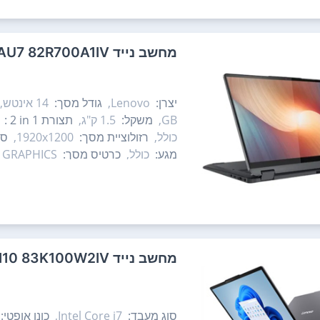
מחשב נייד Lenovo IdeaPad Flex 5 14IAU7 82R700A1IV לנובו
יצרן:
Lenovo,
גודל מסך:
14‏ אינטש,
GB,
משקל:
1.5 ק"ג,
תצורת ‎ 2 in 1:
כולל,
רזולוציית מסך:
1920x1200,
סו
מגע:
כולל,
כרטיס מסך:
E GRAPHICS
מחשב נייד Lenovo IdeaPad Slim 3 15IRH10 83K100W2IV לנובו
סוג מעבד:
Intel Core i7,
כונן אופטי: