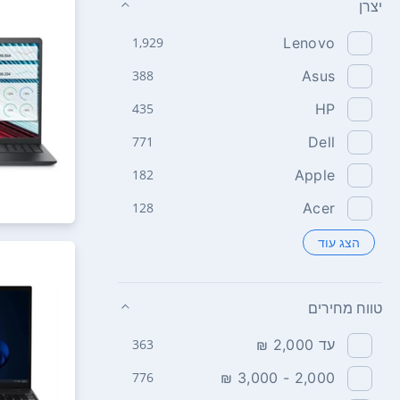
יצרן
1,929
Lenovo
388
Asus
435
HP
771
Dell
182
Apple
128
Acer
הצג עוד
טווח מחירים
עד 2,000 ₪
363
776
2,000 - 3,000 ₪