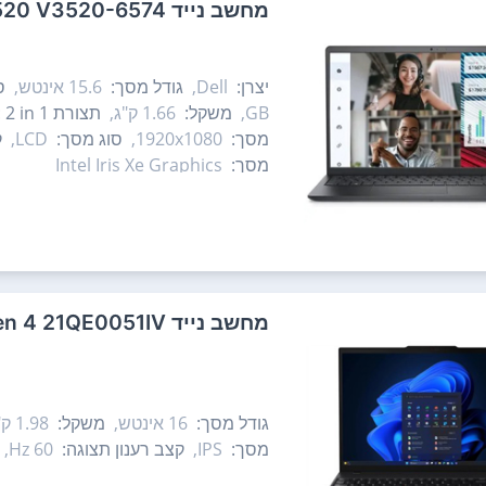
מחשב נייד Dell Vostro 3520 V3520-6574 דל
יצרן:
Dell,
גודל מסך:
15.6‏ אינטש,
ס
GB,
משקל:
1.66 ק"ג,
תצורת ‎ 2 in 1:
מסך:
1920x1080,
סוג מסך:
LCD,
ק
מסך:
Intel Iris Xe Graphics
מחשב נייד Lenovo ThinkPad T16 Gen 4 21QE0051IV לנובו
גודל מסך:
16‏ אינטש,
משקל:
1.98 ק"ג,
מסך:
IPS,
קצב רענון תצוגה:
60 Hz,