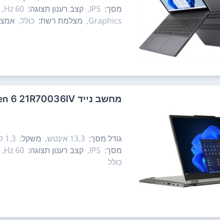
מסך:
IPS,
קצב רענון תצוגה:
60 Hz,
Graphics,
מצלמת רשת:
כולל,
אמצע
מחשב נייד Lenovo ThinkPad L13 2-in-1 Gen 6 21R70036IV לנובו
גודל מסך:
13.3‏ אינטש,
משקל:
1.3 ק"ג,
מסך:
IPS,
קצב רענון תצוגה:
60 Hz,
כולל