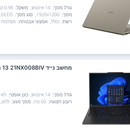
גודל מסך:
14‏ אינטש,
משקל:
0.98 ק"ג,
מסך:
1920x1200,
סוג מסך:
OLED,
רשת:
כולל,
אמצעי אבטחה:
מצלמת IR,
מחשב נייד Lenovo ThinkPad X1 Carbon Gen 13 21NX008BIV לנובו
גודל מסך:
14‏ אינטש,
כונן אופטי:
לא כ
רענון תצוגה:
60 Hz,
מסך מגע:
ללא,