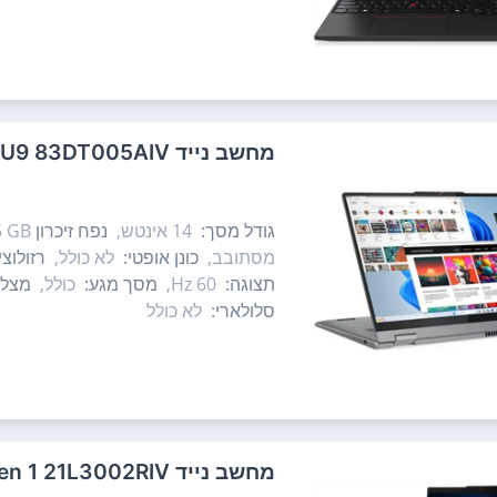
מחשב נייד Lenovo IdeaPad 5 2-in-1 14IRU9 83DT005AIV לנובו
גודל מסך:
14‏ אינטש,
נפח זיכרון RAM:
 GB,
מסתובב,
כונן אופטי:
לא כולל,
רזולוצ
תצוגה:
60 Hz,
מסך מגע:
כולל,
מצלמ
סלולארי:
לא כולל
מחשב נייד Lenovo ThinkPad L16 Gen 1 21L3002RIV לנובו