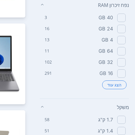
נפח זיכרון RAM
3
40 GB
16
24 GB
13
4 GB
11
64 GB
102
32 GB
291
16 GB
הצג עוד
משקל
1.7 ק"ג
58
1.4 ק"ג
51