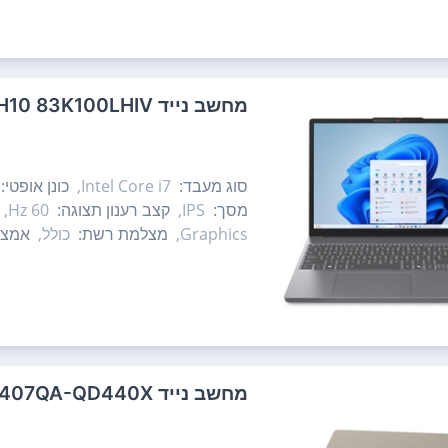
מחשב נייד Lenovo IdeaPad Slim 3 15IRH10 83K100LHIV לנובו
סוג מעבד:
Intel Core i7,
כונן אופטי:
מסך:
IPS,
קצב רענון תצוגה:
60 Hz,
Graphics,
מצלמת רשת:
כולל,
אמצע
מחשב נייד Asus Zenbook 14 UX3407QA-QD440X אסוס