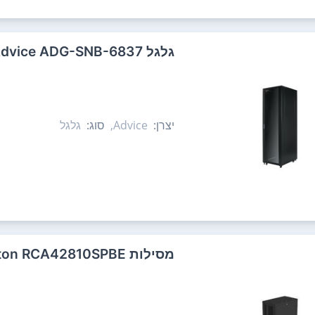
‏גלגל Advice ADG-SNB-6837
יצרן:
Advice,
סוג:
גלגל
‏מסילות Eaton RCA42810SPBE