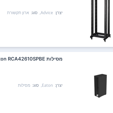
יצרן:
Advice,
סוג:
ארון תקשורת
‏מסילות Eaton RCA42610SPBE
יצרן:
Eaton,
סוג:
מסילות