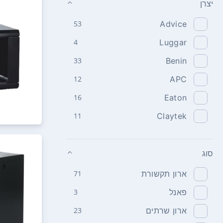
יצרן
53
Advice
4
Luggar
33
Benin
12
APC
16
Eaton
11
Claytek
סוג
ארון תקשורת
71
פאנל
3
ארון שרתים
23