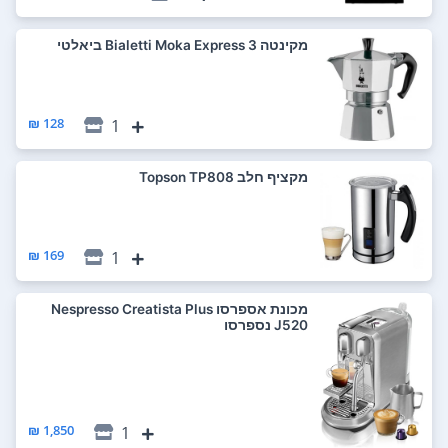
‏מקינטה Bialetti Moka Express 3 ביאלטי
128 ₪
1
‏מקציף חלב Topson TP808
169 ₪
1
‏מכונת אספרסו Nespresso Creatista Plus
J520 נספרסו
1,850 ₪
1