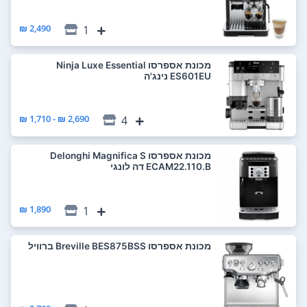
2,490 ₪
1
‏מכונת אספרסו Ninja Luxe Essential
ES601EU נינג'ה
2,690 ₪ - 1,710 ₪
4
‏מכונת אספרסו Delonghi Magnifica S
ECAM22.110.B דה לונגי
1,890 ₪
1
‏מכונת אספרסו Breville BES875BSS ברוויל