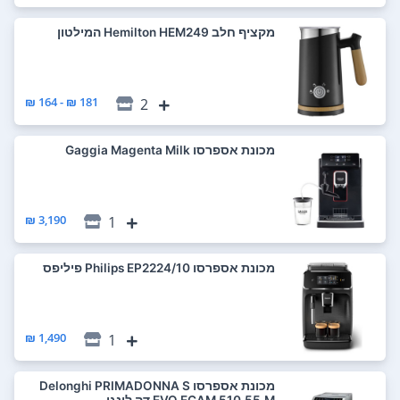
‏מקציף חלב Hemilton HEM249 המילטון
181 ₪ - 164 ₪
2
‏מכונת אספרסו Gaggia Magenta Milk
3,190 ₪
1
‏מכונת אספרסו Philips EP2224/10 פיליפס
1,490 ₪
1
‏מכונת אספרסו Delonghi PRIMADONNA S
EVO ECAM 510.55.M דה לונגי