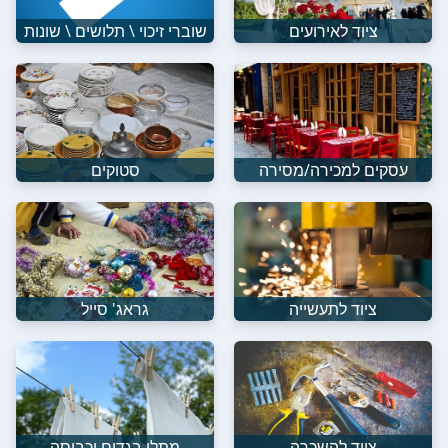
ציוד לאירועים
שוברי זיכוי \ תלושים \ שונות
עסקים למכירה/מסירה
סטוקים
ציוד לתעשייה
גראג' סייל
ציוד להשכרה
מתלי בגדים וכביסה