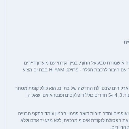
ית
 שמורת טבע על החוף, בניין יוקרתי עם מועדון דיירים
וחדר כושר פרטי, נוף עוצר נשימה מהמרפסת, והכל במרכז העיר עם חיבור לרכבת הקלה - פרויקט HI YAM בבת ים מציע
שיתנשא לגובה 34 קומות, בשכונת פארק הים שבטיילת החדשה של בת ים. הוא כולל קומת מסחר
ותיירות ומעליה קומות מגורים במפרט עשיר ומפנק, עם דירות בנות 3, 4 ו-5 חדרים כולל דופלקסים ופנטהאוזים, שאליהן
אופניים וחדר תיבות דואר פנימי. הבניין עומד בתקני הבנייה
ת הפסולת לנקודת איסוף מרכזית, ללא מגע יד אדם וללא
הדיירים.