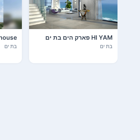
HI YAM פארק הים בת ים
בנימין זיגדון בע"מ
השקעו
בת ים
בת ים