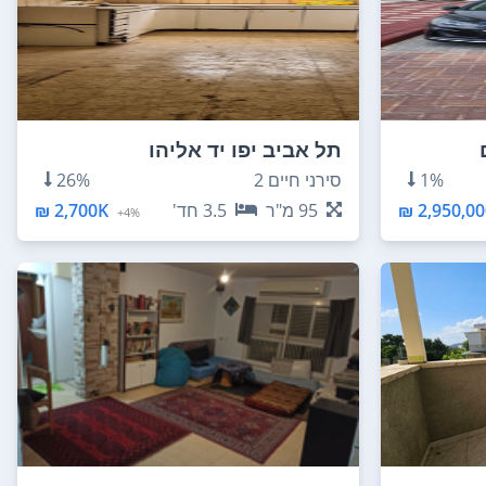
תל אביב יפו יד אליהו
1%
סירני חיים 2
26%
2,950,000
95
מ"ר
3.5
חד'
2,700K ₪
4%+