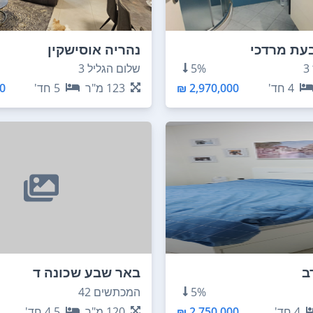
בעת מרדכי
נהריה אוסישקין
5%
שלום הגליל 3
4
חד'
2,970,000 ₪
123
מ"ר
5
חד'
 ₪
ב
באר שבע שכונה ד
5%
המכתשים 42
4
חד'
2,750,000 ₪
120
מ"ר
4.5
חד'