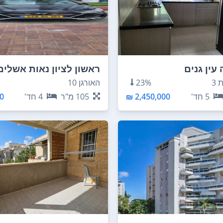
עין גנים
ראשון לציון נאות אשלים
3
23%
האורגן 10
5
חד'
2,450,000 ₪
105
מ"ר
4
חד'
 ₪