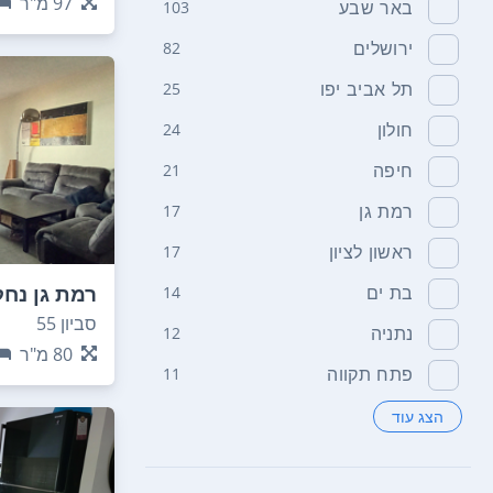
97
מ"ר
באר שבע
103
ירושלים
82
תל אביב יפו
25
חולון
24
חיפה
21
רמת גן
17
ראשון לציון
17
רמת גן נחל
בת ים
14
סביון 55
נתניה
12
80
מ"ר
פתח תקווה
11
הצג עוד