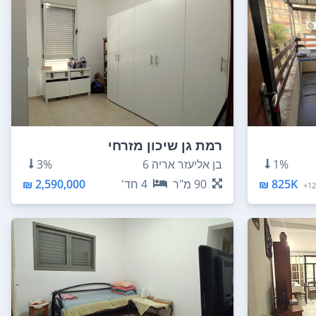
רמת גן שיכון מזרחי
1%
בן אליעזר אריה 6
3%
825K ₪
90
מ"ר
4
חד'
2,590,000 ₪
12