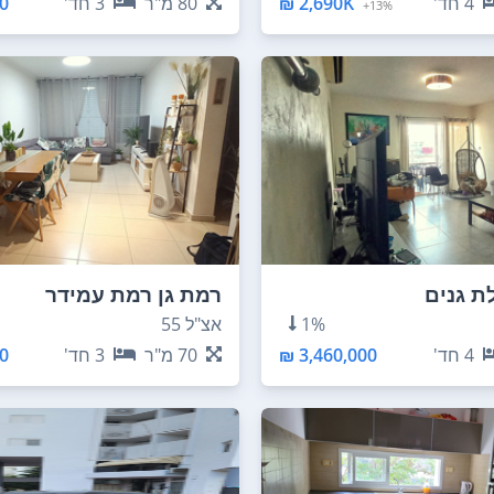
4
חד'
2,690K ₪
80
מ"ר
3
חד'
 ₪
13%+
ת גנים
רמת גן רמת עמידר
1%
אצ"ל 55
4
חד'
3,460,000 ₪
70
מ"ר
3
חד'
 ₪