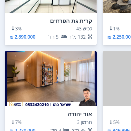
קרית גת הפרחים
1%
לכיש 43
3%
2,250,000
132
מ"ר
5
חד'
2,890,000 ₪
אור יהודה
5%
חרמון 3
7%
849,999 ₪
85
מ"ר
3
חד'
2,220,000 ₪