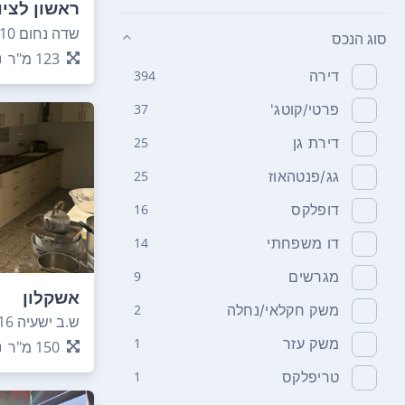
ראשון לציו
שדה נחום 10
סוג הנכס
123
מ"ר
דירה
394
פרטי/קוטג'
37
דירת גן
25
גג/פנטהאוז
25
דופלקס
16
דו משפחתי
14
מגרשים
9
אשקלון
משק חקלאי/נחלה
2
ש.ב ישעיה 16
משק עזר
1
150
מ"ר
טריפלקס
1