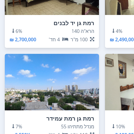
רמת גן יד לבנים
4%
הרא"ה 140
6%
2,490,000
100
מ"ר
4
חד'
2,700,000 ₪
רמת גן רמת עמידר
10%
מנדל מתתיהו 55
7%