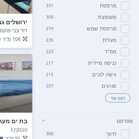
מרפסת
331
משופצת
309
ירושלים ג
מרפסת שמש
279
דוד צבי פנקס 3
108
מ"ר
מעלית
235
ממ"ד
223
כניסה מיידית
217
גישה לנכים
215
סורגים
207
הצג עוד
בת ים מער
מפרסם
טבנקין 3
תיווך
300
91
מ"ר