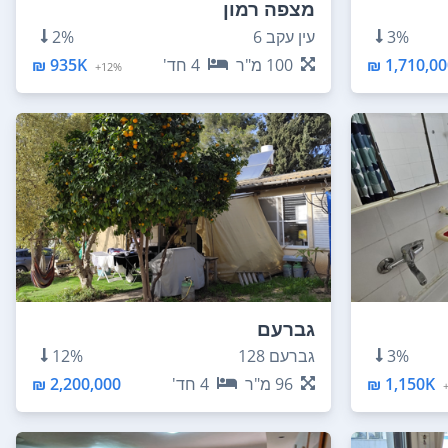
מצפה רמון
3%
עין עקב 6
2%
1,710,000
100
מ"ר
4
חד'
935K ₪
12%+
גברעם
3%
גברעם 128
12%
1,150K ₪
96
מ"ר
4
חד'
2,200,000 ₪