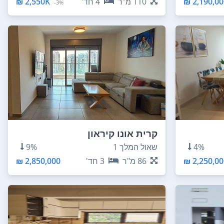
2,190,000
110
מ"ר
4
חד'
2,550K ₪
3%-
קרית אונו קיראון
4%
שאול המלך 1
9%
2,250,000
86
מ"ר
3
חד'
2,850,000 ₪