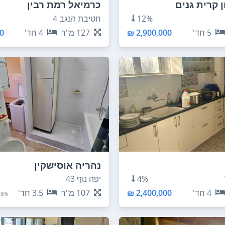
ן קרית גנים
כרמיאל רמת רבין
12%
חטיבת הנגב 4
5
חד'
2,900,000 ₪
127
מ"ר
4
חד'
 ₪
נהריה אוסישקין
4%
יפה נוף 43
4
חד'
2,400,000 ₪
107
מ"ר
3.5
חד'
8%+