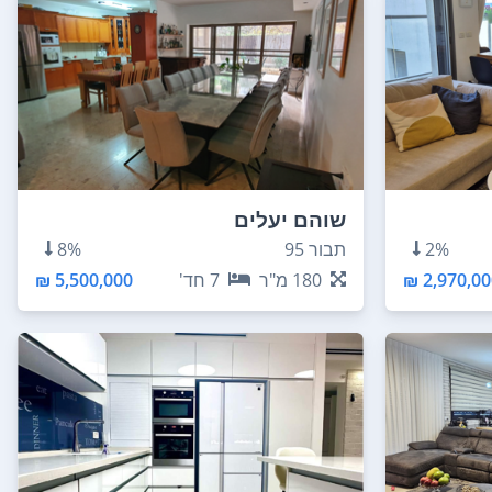
שוהם יעלים
2%
תבור 95
8%
2,970,000
180
מ"ר
7
חד'
5,500,000 ₪