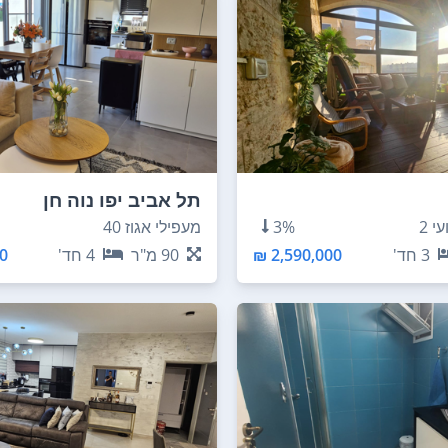
תל אביב יפו נוה חן
 2
3%
מעפילי אגוז 40
3
חד'
2,590,000 ₪
90
מ"ר
4
חד'
 ₪