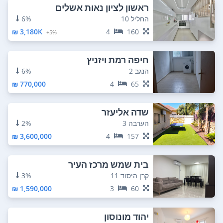
ראשון לציון נאות אשלים
החליל 10
6%
3,180K ₪
4
160
5%+
חיפה רמת ויזניץ
הנגב 2
6%
770,000 ₪
4
65
שדה אליעזר
הערבה 3
2%
3,600,000 ₪
4
157
בית שמש מרכז העיר
קרן היסוד 11
3%
1,590,000 ₪
3
60
יהוד מונוסון