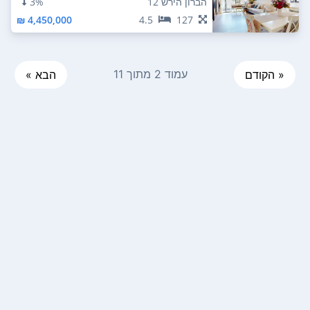
הברון הירש 12
3%
4,450,000 ₪
4.5
127
עמוד 2 מתוך 11
« הקודם
הבא »