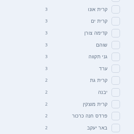
קרית אונו
3
קרית ים
3
קדימה צורן
3
שוהם
3
גני תקווה
3
ערד
3
קרית גת
2
יבנה
2
קרית מוצקין
2
פרדס חנה כרכור
2
באר יעקב
2