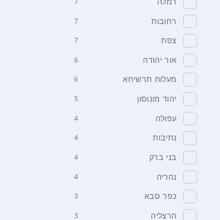
רמלה
7
רחובות
7
צפת
7
אור יהודה
6
מעלות תרשיחא
6
יהוד מונוסון
5
עפולה
4
נתיבות
4
בני ברק
4
נהריה
4
כפר סבא
3
הרצליה
3