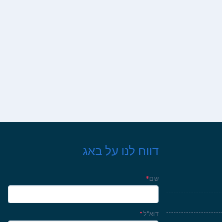
דווח לנו על באג
שם
*
דוא"ל
*