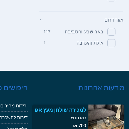
אזור דרום
באר שבע והסביבה
117
אילת והערבה
1
מודעות אחרונות
חיפושים פ
ירידות מחירים
למכירה שולחן מעץ אגו
ז מלא רוחב 110 ס”מ
דירות להשכרה
כמו חדש
ג...
700 ₪