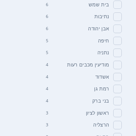
בית שמש
6
נתיבות
6
אבן יהודה
6
חיפה
5
נתניה
5
מודיעין מכבים רעות
4
אשדוד
4
רמת גן
4
בני ברק
4
ראשון לציון
3
הרצליה
3