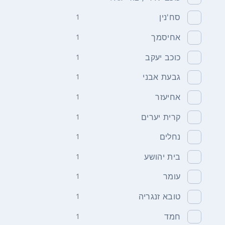
סח'נין
1
אחיסמך
1
כוכב יעקב
1
גבעת אבני
1
אחיעזר
1
קרית יערים
1
נחלים
1
בית יהושע
1
עומר
1
טובא זנגריה
1
חמד
1