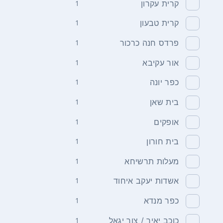
קרית עקרון
1
קרית טבעון
1
פרדס חנה כרכור
1
אור עקיבא
1
כפר יונה
1
בית שאן
1
אופקים
1
בית חורון
1
מעלות תרשיחא
1
אשדות יעקב איחוד
1
כפר מנדא
1
כוכב יאיר / צור יגאל
1