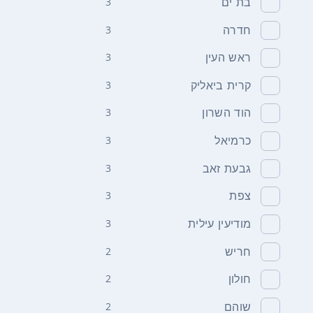
בת ים
3
חדרה
3
ראש העין
3
קרית ביאליק
3
הוד השרון
3
כרמיאל
3
גבעת זאב
3
צפת
3
מודיעין עילית
3
חריש
2
חולון
2
שוהם
2