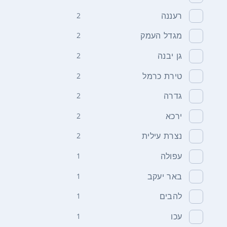
רעננה
2
מגדל העמק
2
גן יבנה
2
טירת כרמל
2
גדרה
2
ירכא
2
נצרת עילית
2
עפולה
1
באר יעקב
1
להבים
1
עכו
1