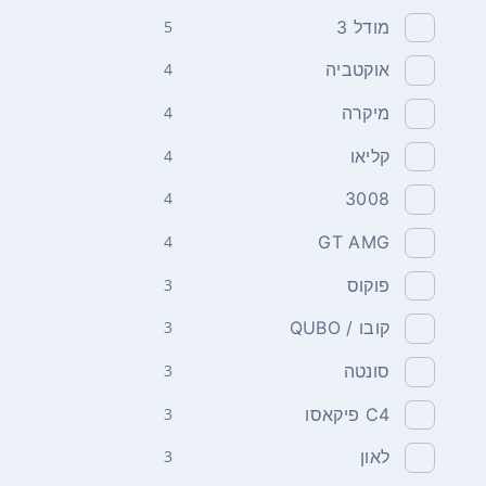
מודל 3
5
אוקטביה
4
מיקרה
4
קליאו
4
4
3008
4
GT AMG
פוקוס
3
קובו / QUBO
3
סונטה
3
C4 פיקאסו
3
לאון
3