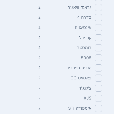
גראנד וויאג'ר
2
סדרה 4
2
אינסיגניה
2
קרניבל
2
רומסטר
2
2
5008
יאריס הייבריד
2
פאסאט CC
2
צ'לנג'ר
2
2
XJS
אימפרזה STi
2