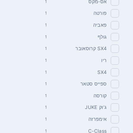
אס-מקס
1
פורטה
1
פאביה
1
גולף
1
SX4 קרוסאובר
1
ריו
1
1
SX4
ספייס סטאר
1
קורסה
1
ג'וק JUKE
1
אימפרזה
1
1
C-Class