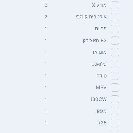
מודל X
2
אוקטביה קומבי
2
פריוס
1
B3 האצ'בק
1
מונדאו
1
פלואנס
1
טידה
1
1
MPV
1
i30CW
מגאן
1
1
i25