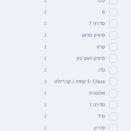
2
i20
2
6
סדרה 7
2
סיוויק סדאן
2
קרוז
2
סיוויק האצ'בק
2
2
i10
E-Class קופה / קבריולט
2
אלנטרה
2
סדרה 1
2
סיד
2
סיריון
2