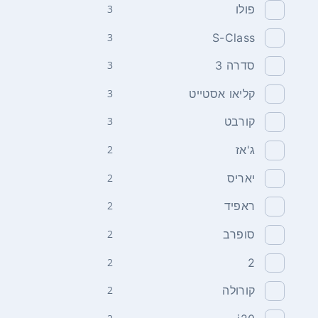
פולו
3
3
S-Class
סדרה 3
3
קליאו אסטייט
3
קורבט
3
ג'אז
2
יאריס
2
ראפיד
2
סופרב
2
2
2
קורולה
2