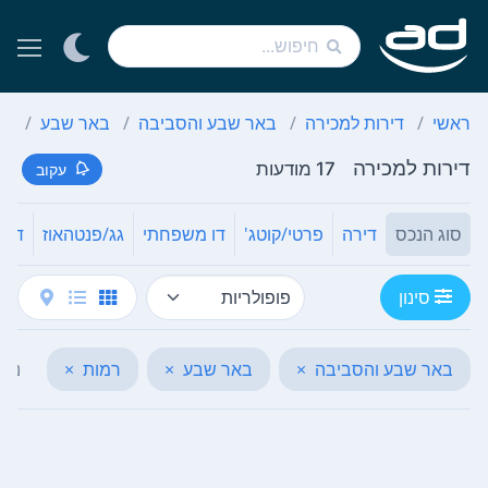
ראשי
דירות למכירה
באר שבע והסביבה
באר שבע
רמ
דירות למכירה
17 מודעות
עקוב
סוג הנכס
דירה
פרטי/קוטג'
דו משפחתי
גג/פנטהאוז
דירת
סינון
באר שבע והסביבה
×
באר שבע
×
רמות
×
נקה