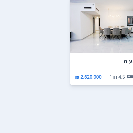
ע ה
4.5
חד'
2,620,000 ₪