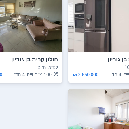
בן גוריון
חולון קרית בן גוריון
לנדאו חיים 1
4
חד'
2,650,000 ₪
100
מ"ר
4
חד'
 ₪