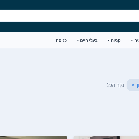
יה
קניות
בעלי חיים
כניסה
ן
×
נקה הכל