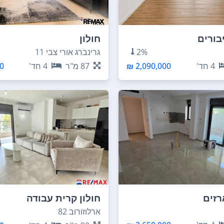
יבורים
חולון
2%
גרינברג אורי צבי 11
4
חד'
2,090,000 ₪
87
מ"ר
4
חד'
 ₪
רזים
חולון קרית עבודה
ארלוזורוב 82