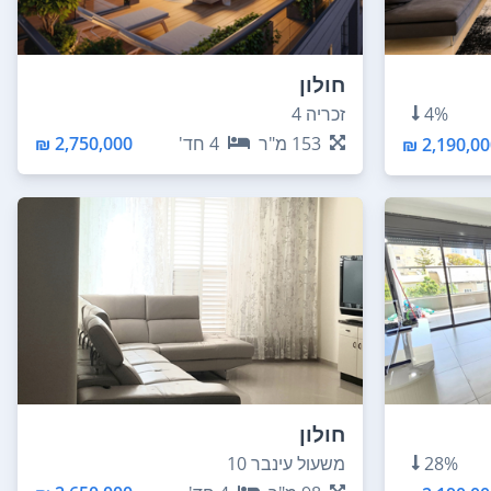
חולון
4%
זכריה 4
153
מ"ר
4
חד'
2,750,000 ₪
2,190,000
חולון
28%
משעול עינבר 10