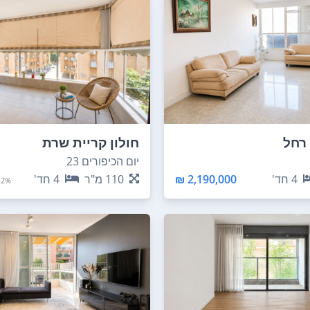
 רחל
חולון קריית שרת
יום הכיפורים 23
4
חד'
2,190,000 ₪
110
מ"ר
4
חד'
2%+