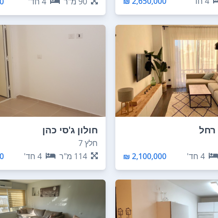
4
חד'
2,650,000 ₪
90
מ"ר
4
חד'
 ₪
 רחל
חולון ג'סי כהן
חלץ 7
4
חד'
2,100,000 ₪
114
מ"ר
4
חד'
 ₪