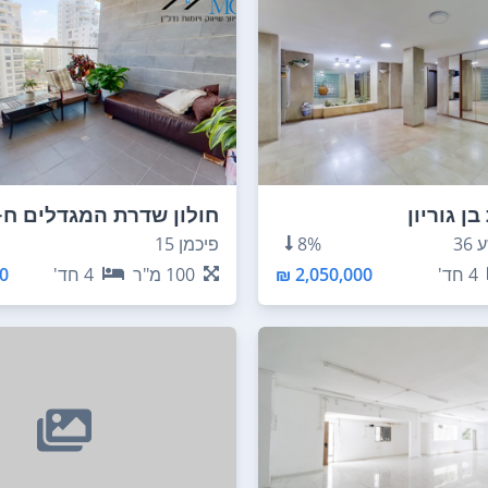
בן גוריון
חולון שדרת המגדלים ח-501
36
8%
פיכמן 15
4
חד'
2,050,000 ₪
100
מ"ר
4
חד'
 ₪