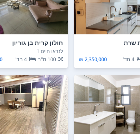
ת שרת
חולון קרית בן גוריון
לנדאו חיים 1
4
חד'
2,350,000 ₪
100
מ"ר
4
חד'
 ₪