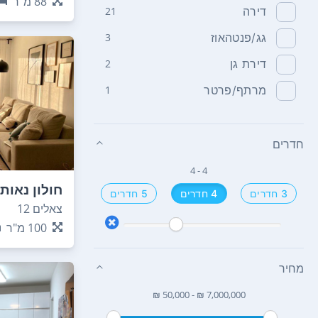
88
מ"ר
דירה
21
גג/פנטהאוז
3
דירת גן
2
מרתף/פרטר
1
חדרים
4 - 4
חולון נאות
3 חדרים
4 חדרים
5 חדרים
צאלים 12
100
מ"ר
מחיר
₪ 50,000 - ₪ 7,000,000