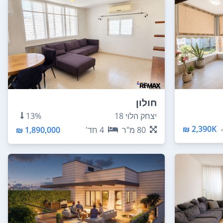
חולון
יצחק הלוי 18
13%
2,390K ₪
80
מ"ר
4
חד'
1,890,000 ₪