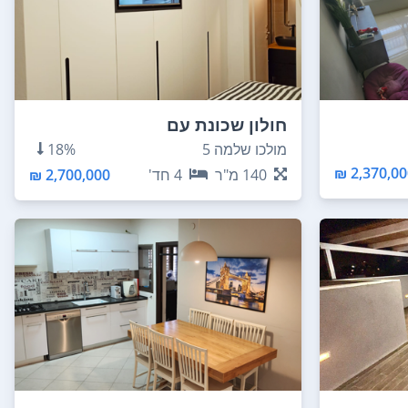
חולון שכונת עם
מולכו שלמה 5
18%
2,370,000
140
מ"ר
4
חד'
2,700,000 ₪