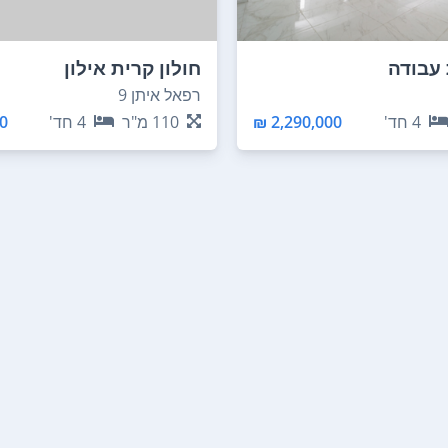
 עבודה
חולון קרית אילון
רפאל איתן 9
4
חד'
2,290,000 ₪
110
מ"ר
4
חד'
 ₪