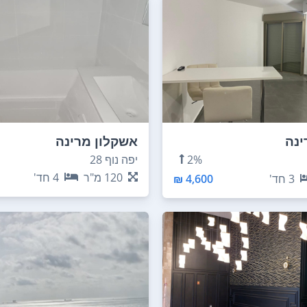
ינה
אשקלון מרינה
2%
יפה נוף 28
120
מ"ר
4
חד'
3
חד'
4,600 ₪