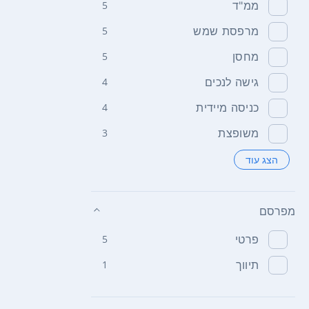
ממ"ד
5
מרפסת שמש
5
מחסן
5
גישה לנכים
4
כניסה מיידית
4
משופצת
3
הצג עוד
מפרסם
פרטי
5
תיווך
1