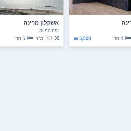
ינה
אשקלון מרינה
יפה נוף 28
4
חד'
5,500 ₪
157
מ"ר
5
חד'