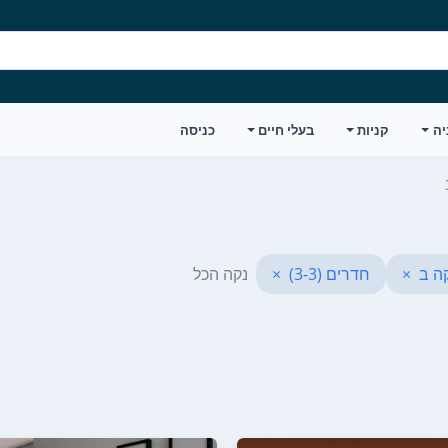
יה
קניות
בעלי חיים
כניסה
ה ב
×
חדרים (3-3)
×
נקה הכל