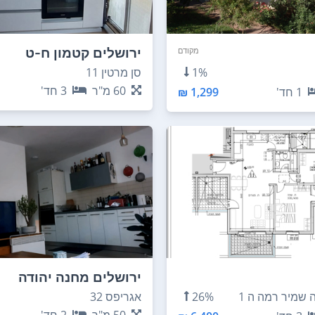
ירושלים קטמון ח-ט
מקודם
1%
סן מרטין 11
60
מ"ר
3
חד'
1
חד'
1,299 ₪
ירושלים מחנה יהודה
26%
אגריפס 32