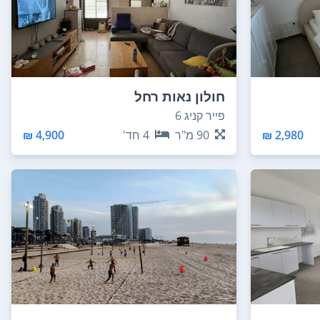
חולון נאות רחל
פייר קניג 6
2,980 ₪
90
מ"ר
4
חד'
4,900 ₪