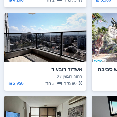
3,500 ₪
75
מ"ר
2
חד'
4,200 ₪
ש סביבת
אשדוד רובע ד
רחוב רוגוזין 27
80
מ"ר
3
חד'
2,950 ₪