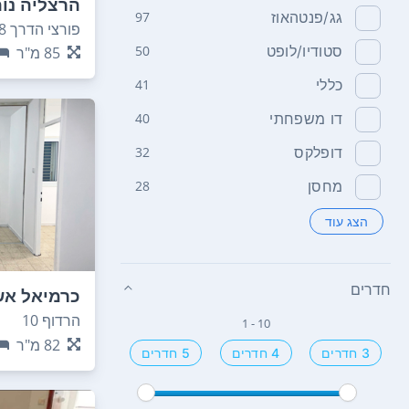
הרצליה נו
גג/פנטהאוז
97
פורצי הדרך 28
סטודיו/לופט
50
85
מ"ר
כללי
41
דו משפחתי
40
דופלקס
32
מחסן
28
הצג עוד
חדרים
כרמיאל אש
הרדוף 10
1 - 10
82
מ"ר
3 חדרים
4 חדרים
5 חדרים