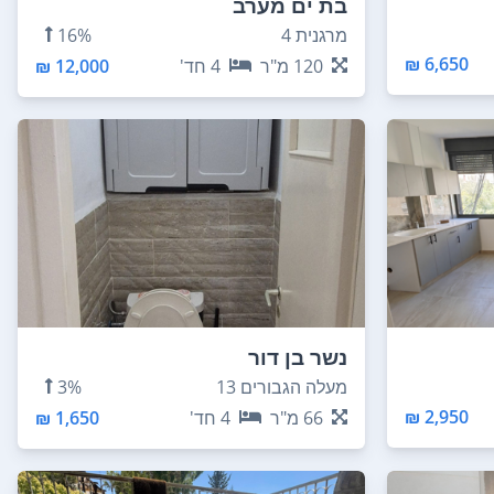
בת ים מערב
מרגנית 4
16%
6,650 ₪
120
מ"ר
4
חד'
12,000 ₪
נשר בן דור
מעלה הגבורים 13
3%
2,950 ₪
66
מ"ר
4
חד'
1,650 ₪