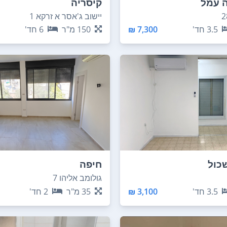
ה עמל
קיסריה
יישוב ג'אסר א זרקא 1
3.5
חד'
7,300 ₪
150
מ"ר
6
חד'
כול
חיפה
גולומב אליהו 7
3.5
חד'
3,100 ₪
35
מ"ר
2
חד'