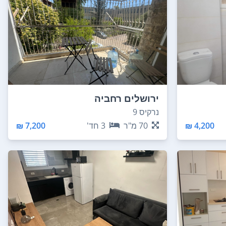
ירושלים רחביה
נרקיס 9
4,200 ₪
70
מ"ר
3
חד'
7,200 ₪