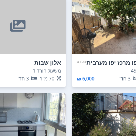
ו מרכז יפו מערבית
אלון שבות
מקודם
ושלים
משעול הורד 1
3
חד'
6,000 ₪
70
מ"ר
3
חד'