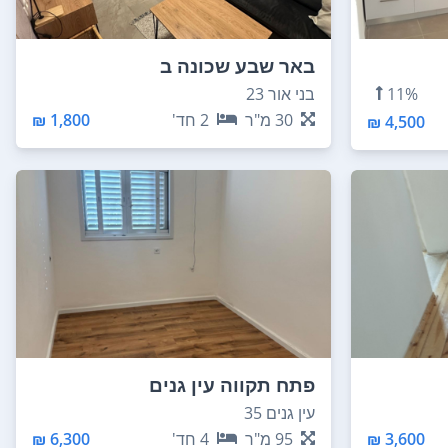
באר שבע שכונה ב
11%
בני אור 23
30
מ"ר
2
חד'
1,800 ₪
4,500 ₪
פתח תקווה עין גנים
עין גנים 35
3,600 ₪
95
מ"ר
4
חד'
6,300 ₪