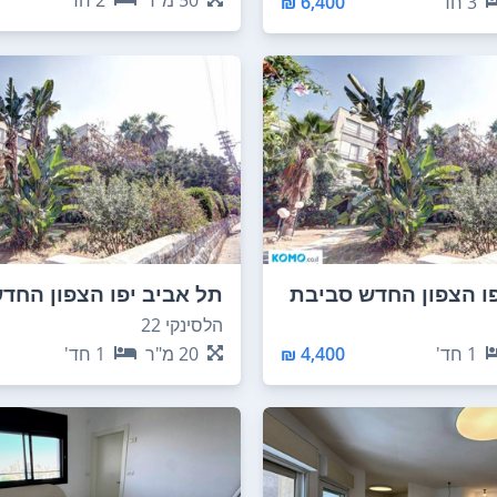
50
מ"ר
2
חד'
3
חד'
6,400 ₪
פו הצפון החדש סביבת
תל אביב יפו הצפון החד
ה
ככר המדינה
הלסינקי 22
1
חד'
4,400 ₪
20
מ"ר
1
חד'