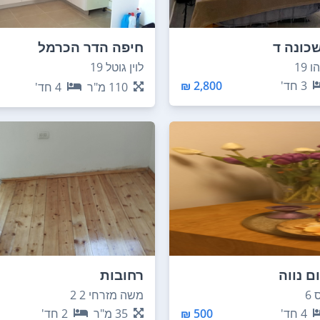
כונה ד
חיפה הדר הכרמל
19
לוין גוטל 19
3
חד'
2,800 ₪
110
מ"ר
4
חד'
ם נווה
רחובות
6
משה מזרחי 2 2
4
חד'
500 ₪
35
מ"ר
2
חד'