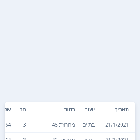
תאריך
ישוב
רחוב
חד'
שטח
21/1/2021
בת ים
מחרוזת 45
3
64