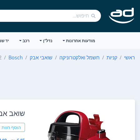
מודעות אחרונות
נדל"ן
רכב
יד שנ
ראשי
קניות
חשמל ואלקטרוניקה
שואבי אבק
Bosch
2
‏שואב אבק נגרר AA2
הוסף חוות 