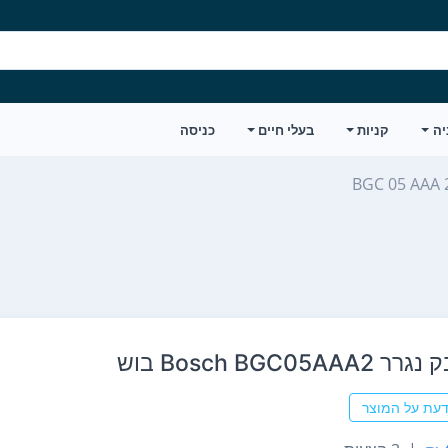
יה
קניות
בעלי חיים
כניסה
BGC 05 AAA 
Bosch BGC05A בוש
דעת על המוצר