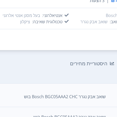
|
3 הצעות
Bosc
אנטיאלרגני:
בעל מסנן אנטי אלרגני
אב:
שואב אבק נגרר
טכנולוגית שאיבה:
ציקלון
היסטוריית מחירים
‏שואב אבק נגרר Bosch BGC05AAA2 CHC בוש
‏שואב אבק נגרר Bosch BGC05AAA2 בוש