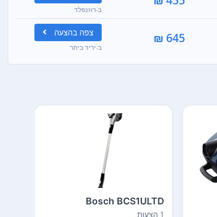
ב-רוזנפלד
צפה
בהצעה
645 ₪
ב-יריד ביתר
OW1
Bosch BCS1ULTD
1 הצעות
5 הצעות