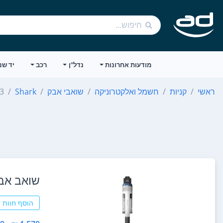
מודעות אחרונות
נדל"ן
רכב
יד שנ
ראשי
קניות
חשמל ואלקטרוניקה
שואבי אבק
Shark
13
‏שואב אבק עומד Z413
הוסף חוות 