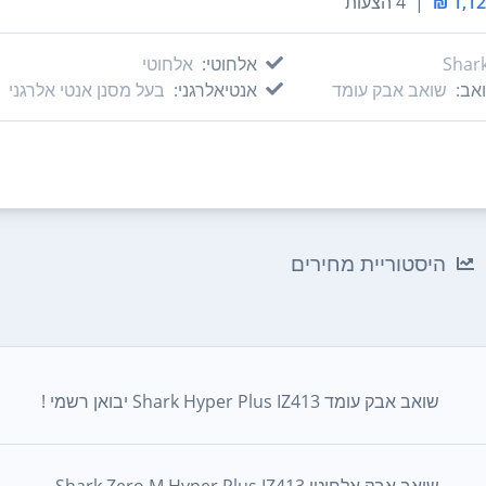
|
4 הצעות
Shar
אלחוטי:
אלחוטי
אב:
שואב אבק עומד
אנטיאלרגני:
בעל מסנן אנטי אלרגני
היסטוריית מחירים
‏שואב אבק עומד Shark Hyper Plus IZ413 יבואן רשמי !
שואב אבק אלחוטי Shark Zero M Hyper Plus IZ413