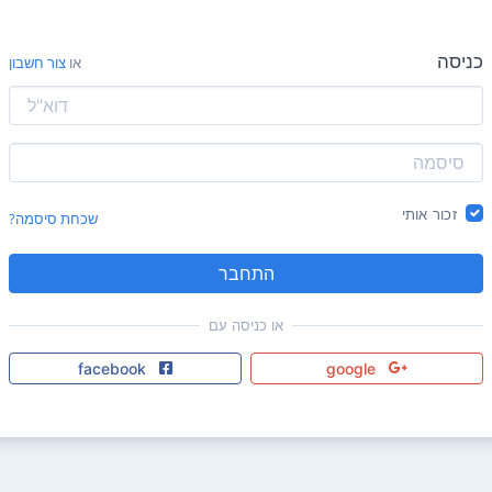
כניסה
או
צור חשבון
זכור אותי
שכחת סיסמה?
התחבר
או כניסה עם
facebook
google