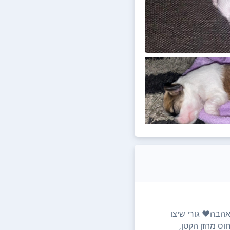
הבה❤️ גורי שיצו
וס מהזן הקטן,