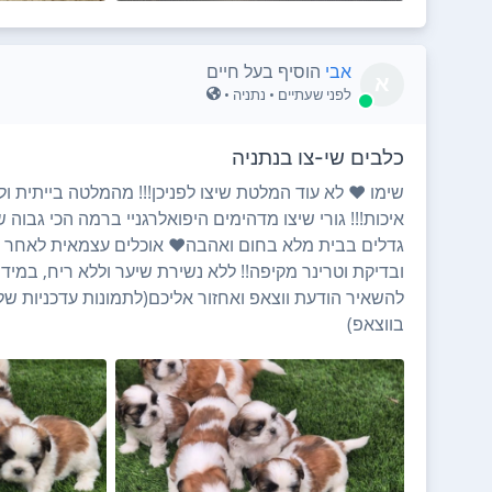
אבי
הוסיף בעל חיים
א
לפני שעתיים
• נתניה •
כלבים שי-צו בנתניה
שימו ❤️ לא עוד המלטת שיצו לפניכן!!! מהמלטה בייתית 
איכות!!! גורי שיצו מדהימים היפואלרגניי ברמה הכי גבוה 
גדלים בבית מלא בחום ואהבה❤️ אוכלים עצמאית לאחר חי
ובדיקת וטרינר מקיפה!! ללא נשירת שיער וללא ריח, במידה
להשאיר הודעת ווצאפ ואחזור אליכם(לתמונות עדכניות של 
בווצאפ)