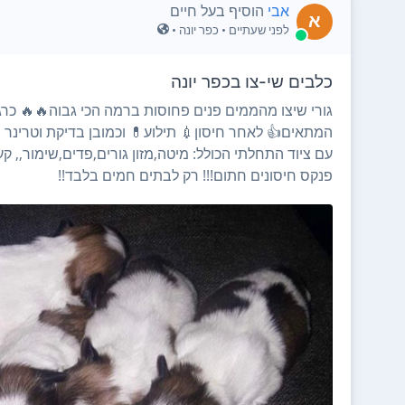
הוסיף בעל חיים
אבי
א
• כפר יונה •
לפני שעתיים
כלבים שי-צו בכפר יונה
פחוסות ברמה הכי גבוה🔥🔥 כרגע בני שבועיים ינתנו בגיל
 תילוע💊 וכמובן בדיקת וטרינר מסודרת🩺! כל גור ינתן
 מיטה,מזון גורים,פדים,שימור,, קערות למים ואוכל וכמובן
פנקס חיסונים חתום!!! רק לבתים חמים בלבד!!