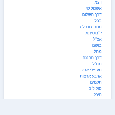
ויצמן
אשכול לוי
דרך השלום
בבלי
מנוחה ונחלה
ז''בוטינסקי
אצ"ל
בושם
מחל
דרך ההגנה
מח"ל
מעפילי אגוז
ארבע ארצות
תלמים
סוקולוב
הירקון
קרליבך
הזוהר
ויזל