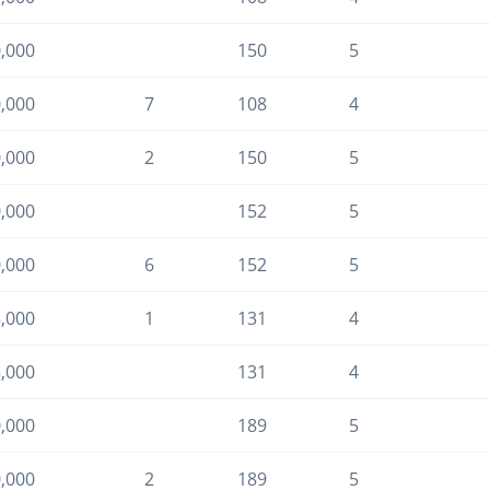
0,000
150
5
0,000
7
108
4
0,000
2
150
5
0,000
152
5
0,000
6
152
5
5,000
1
131
4
5,000
131
4
0,000
189
5
0,000
2
189
5