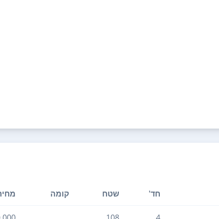
חד'
שטח
קומה
מחיר
0,000
108
4