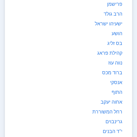
פרישמן
הרב גולד
ישעיהו ישראל
הושע
בס זליג
קהילת פראג
נווה עוז
ברוד מכס
אנסקי
התוף
אחוה יעקב
רחל המשוררת
גרינבוים
י"ד הבנים