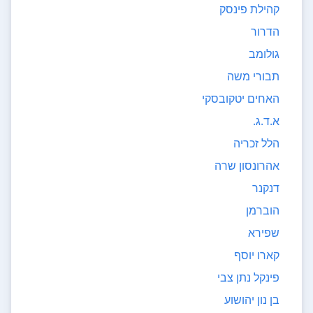
קהילת פינסק
הדרור
גולומב
תבורי משה
האחים יטקובסקי
א.ד.ג.
הלל זכריה
אהרונסון שרה
דנקנר
הוברמן
שפירא
קארו יוסף
פינקל נתן צבי
בן נון יהושוע