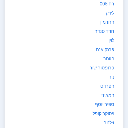
רח 006
ליויק
החרמון
חדד סנדר
לוין
פרנק אנה
הזוהר
פרופסור שור
ניר
הפרדס
המאירי
ספיר יוסף
ויסוקר קופל
צלנוב