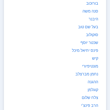
בורוכוב
סנה משה
היבנר
בעל שם טוב
סוקולוב
שכטר יוסף
פינס יחיאל מיכל
קיש
מונטיפיורי
נחמן מברצלב
ההגנה
קוגלמן
צלח שלום
הרב פינצ'י