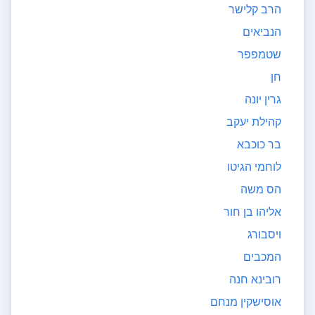
הרב קלישר
הנביאים
שטמפפר
חן
גרין יונה
קהילת יעקב
בר כוכבא
לוחמי הגיטו
הס משה
אליהו בן חור
ויסבורג
המכבים
רובינא חנה
אוסישקין מנחם