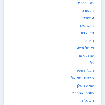
חגין פנחס
רפפורט
עמישב
ראש פינה
קדיש לוז
הגרא
ויזנטל שמעון
שרת משה
גלין
העליה השניה
הרברט סמואל
שאול המלך
מזרחי אברהם
השפלה