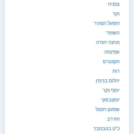
צפניה
נקר
הפועל הצעיר
השופר
מחנה יהודה
שפינוזה
הקונגרס
רות
יהלום בנימין
יוסף נקר
יטקובסקי
שמעון ויזנטל
הוז דב
כ"ט בנובמבר