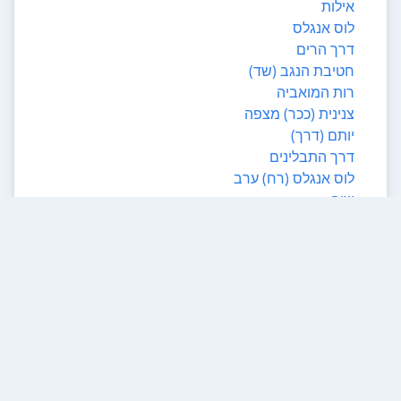
אילות
לוס אנגלס
דרך הרים
חטיבת הנגב (שד)
רות המואביה
צנינית (ככר) מצפה
יותם (דרך)
דרך התבלינים
לוס אנגלס (רח) ערב
שור
עין גדי (רח) שחמון
עין יהב (רח) שחמון
זהרון
הספורטאים
עין גדי
שחורת
נחל עמרם (רח) הדקל
הספורטאים (רח) צאל
ירושלים השלמה