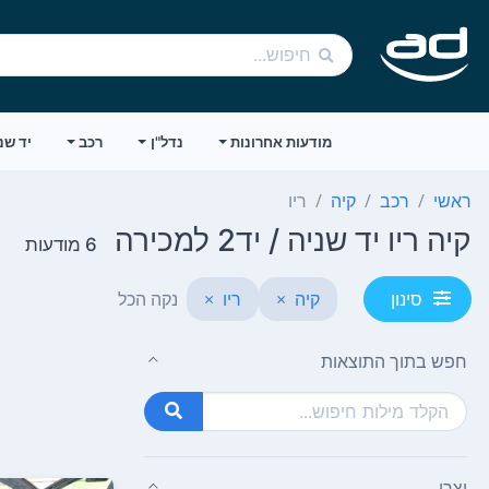
מודעות אחרונות
נדל"ן
רכב
יד שנ
ראשי
רכב
קיה
ריו
קיה ריו יד שניה / יד2 למכירה
6 מודעות
קיה
×
ריו
×
נקה הכל
סינון
חפש בתוך התוצאות
יצרן