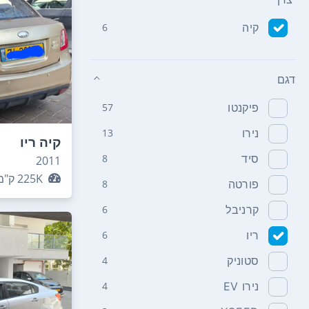
קיה
6
דגם
פיקנטו
57
נירו
13
קיה ריו
סיד
8
2011
225K
ק"מ
פורטה
8
קרניבל
6
ריו
6
סטוניק
4
נירו EV
4