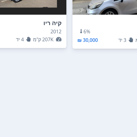
קיה ריו
2012
6%
207K
ק"מ
4
יד
3
יד
30,000 ₪