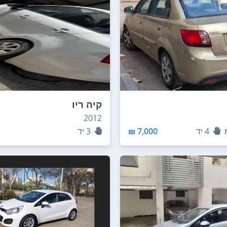
קיה ריו
2012
4
יד
7,000 ₪
3
יד