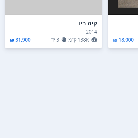
קיה ריו
2014
18,000 ₪
138K
ק"מ
3
יד
31,900 ₪