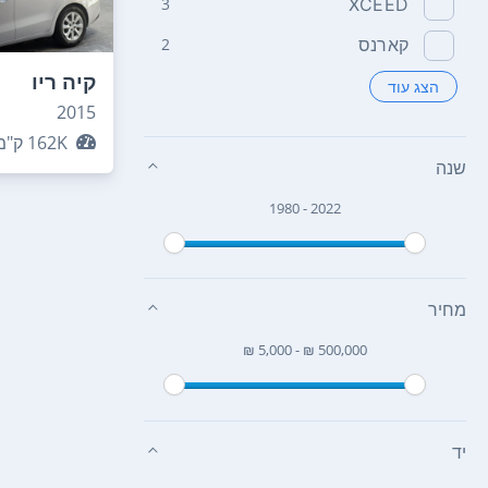
3
XCEED
קארנס
2
קיה ריו
הצג עוד
2015
162K
ק"מ
שנה
1980 - 2022
מחיר
₪ 5,000 - ₪ 500,000
יד