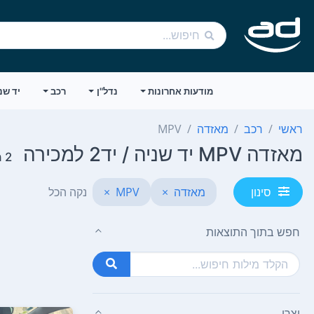
מודעות אחרונות
נדל"ן
רכב
יד שנ
ראשי
רכב
מאזדה
MPV
מאזדה MPV יד שניה / יד2 למכירה
2 מודעות
מאזדה
×
MPV
×
נקה הכל
סינון
חפש בתוך התוצאות
יצרן