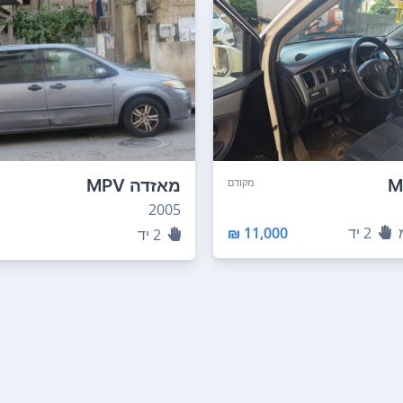
מאזדה MPV
מקודם
2005
2
יד
11,000 ₪
2
יד