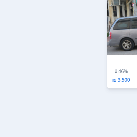
46%
3,500 ₪