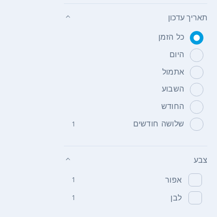
תאריך עדכון
כל הזמן
היום
אתמול
השבוע
החודש
שלושה חודשים
1
צבע
אפור
1
לבן
1