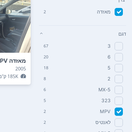
מאזדה
2
דגם
67
3
20
6
מאזדה MPV
18
5
2005
185K
ק"מ
8
2
6
MX-5
5
323
2
MPV
לאנטיס
2