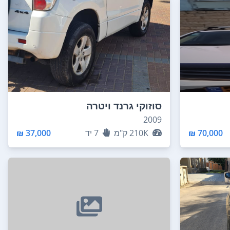
סוזוקי גרנד ויטרה
2009
70,000 ₪
210K
ק"מ
7
יד
37,000 ₪