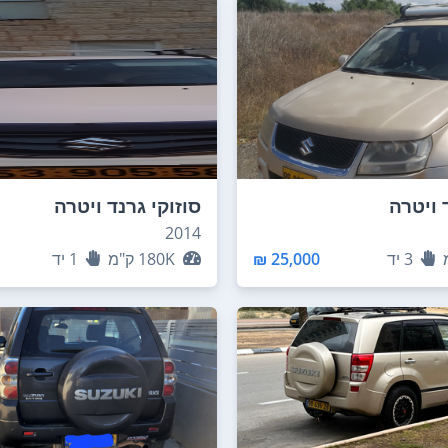
 ויטרה
סוזוקי גרנד ויטרה
2014
3
יד
25,000 ₪
180K
ק"מ
1
יד