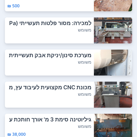
500 ₪
למכירה: מסור פלטות תעשייתי (Pa
nel Saw) –...
משומש
מערכת סינון/יניקת אבק תעשייתית
איכותית מ...
משומש
מכונת CNC מקצועית לעיבוד עץ, מ
תאימה לנגר...
משומש
גיליוטינה סימת 3 מ' אורך חותכת ע
ד עובי ...
משומש
38,000 ₪