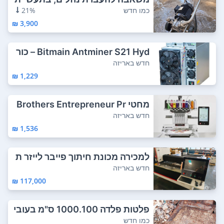
המזון (יין,...
כמו חדש
21%
3,900 ₪
Bitmain Antminer S21 Hyd – כור
ה מטבעות ק...
חדש באריזה
1,229 ₪
מחטי Brothers Entrepreneur Pr
ox 10 תפרים...
חדש באריזה
1,536 ₪
למכירה מכונת חיתוך פייבר לייזר ת
עשייתית ...
חדש באריזה
117,000 ₪
פלטות פלדה 1000.100 ס"מ בעובי
10 מ"מ
כמו חדש