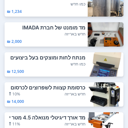
ן גדול ש...
כמו חדש
1,234 ₪
מד מומנט של חברת IMADA
חדש באריזה
2,000 ₪
מנתח לחות ומוצקים בעל ביצועים
גבוהים, המ...
כמו חדש
12,500 ₪
כרסומת קצוות לשפרוצים לכרסום
החריצים בפר...
חדש באריזה
10%
14,000 ₪
מד אורך דיגיטלי מנואלה 4.5 מטר י
מין ניתן...
חדש באריזה
11%