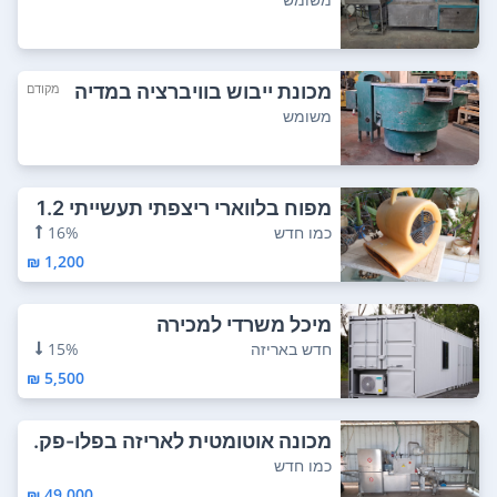
מכונת ייבוש בוויברציה במדיה
מקודם
סופגת נוזלים...
משומש
מפוח בלווארי ריצפתי תעשייתי 1.2
5 כ'ס TF ...
כמו חדש
16%
1,200 ₪
מיכל משרדי למכירה
חדש באריזה
15%
5,500 ₪
מכונה אוטומטית לאריזה בפלו-פק.
תוצרת איט...
כמו חדש
49,000 ₪