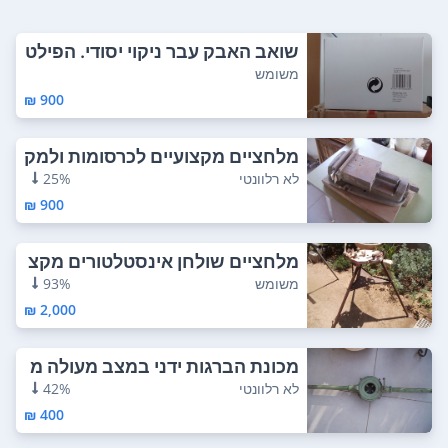
שואב האבק עבר ניקוי יסודי. הפילט
ר של חבר...
משומש
900 ₪
מלחציים מקצועיים לכרסומות ולמק
דחת עמוד ג...
לא רלוונטי
25%
900 ₪
מלחציים שולחן אינסטלטורים מקצ
ועי , השולח...
משומש
93%
2,000 ₪
מכונת הברגות ידני במצב מעולה מ
כונת הברגו...
לא רלוונטי
42%
400 ₪