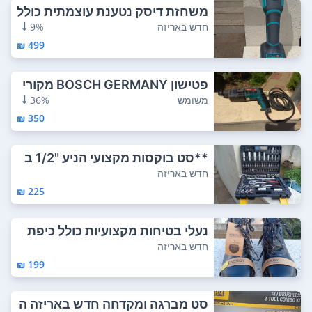
משחזת דיסק נטענת עוצמתית כולל
שתי סוללות...
חדש באריזה
9%
499 ₪
פטישון BOSCH GERMANY מקורי
דגם UBH 20/S ...
משומש
36%
350 ₪
**סט בוקסות מקצועי הניע "1/2 ב
מארז מתכת ...
חדש באריזה
225 ₪
נעלי בטיחות מקצועיות כולל כיפת
מגן, בידו...
חדש באריזה
199 ₪
סט מברגה ומקדחה חדש באריזה ה