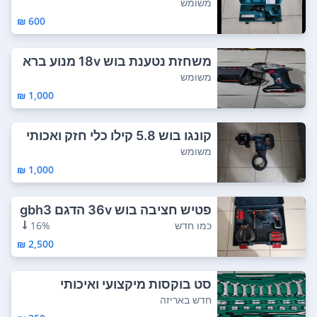
ק מגיע בת...
משומש
600 ₪
משחזת נטענת בוש 18v מנוע ברא
שלס+סוללה ו...
משומש
1,000 ₪
קונגו בוש 5.8 קילו כלי חזק ואכותי
ארץ יי...
משומש
1,000 ₪
פטיש חציבה בוש 36v הדגם gbh3
6 vli הדגם ...
כמו חדש
16%
2,500 ₪
סט בוקסות מיקצועי ואיכותי
חדש באריזה