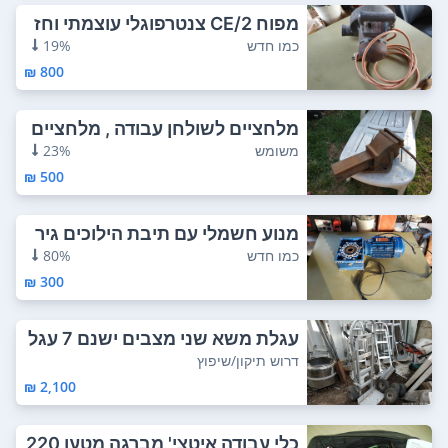
מפוח CE/2 צנטרפוגלי עוצמתי וחז
ק מאוד 228...
כמו חדש
19%
800 ₪
מלחציים לשולחן עבודה , מלחציים
למכונאים ...
משומש
23%
500 ₪
מנוע חשמלי עם תיבת הילוכים גיר
1 כוח סוס...
כמו חדש
80%
300 ₪
עגלת משא שני מצבים ישנם 7 עגל
ות דרוש שיפ...
דרוש תיקון/שיפוץ
2,100 ₪
כלי עבודה איטצי' מברגה מטען 220