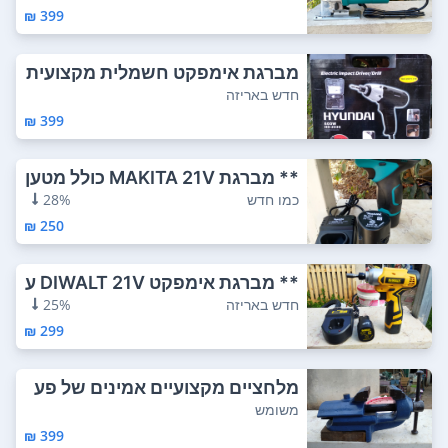
399 ₪
מברגת אימפקט חשמלית מקצועית
HYUNDAY 600W...
חדש באריזה
399 ₪
** מברגת MAKITA 21V כולל מטען
ושתי סוללו...
כמו חדש
28%
250 ₪
** מברגת אימפקט DIWALT 21V ע
וצמתית במארז...
חדש באריזה
25%
299 ₪
מלחציים מקצועיים אמינים של פע
ם שפתי אחיז...
משומש
399 ₪