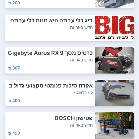
200 ₪
ביג כלי עבודה היא חנות כלי עבודה
מקצועית...
חדש באריזה
כרטיס מסך Gigabyte Aorus RX 9
070 XT Elit...
חדש באריזה
307 ₪
אקדח סיכות פנומטי מקצועי גדול ב
מצב מעולה...
לא רלוונטי
400 ₪
פטישון BOSCH
חדש באריזה
499 ₪