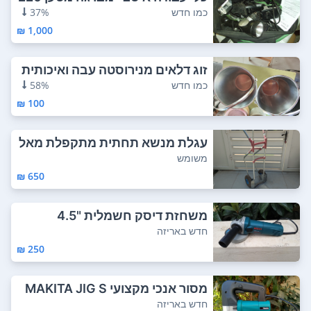
V ל 110V...
כמו חדש
37%
1,000 ₪
זוג דלאים מנירוסטה עבה ואיכותית
מחיר לדל...
כמו חדש
58%
100 ₪
עגלת מנשא תחתית מתקפלת מאל
ומיניום מצב מע...
משומש
650 ₪
משחזת דיסק חשמלית "4.5
חדש באריזה
250 ₪
מסור אנכי מקצועי MAKITA JIG S
AW 600W חדש...
חדש באריזה