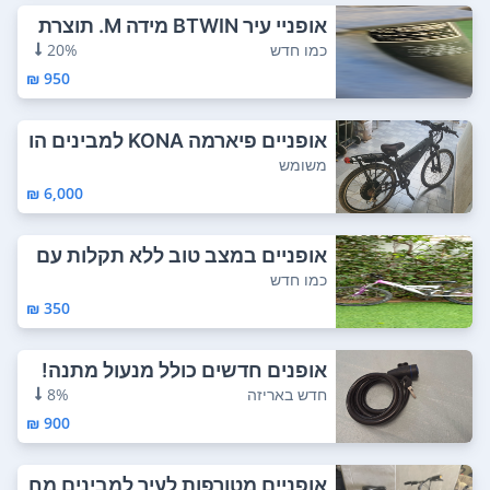
אופניי עיר BTWIN מידה M. תוצרת
פורטוגל ...
כמו חדש
20%
950 ₪
אופניים פיארמה KONA למבינים הו
רכבה מערכת...
משומש
6,000 ₪
אופניים במצב טוב ללא תקלות עם
הילוכים
כמו חדש
350 ₪
אופנים חדשים כולל מנעול מתנה!
קיבלטי או...
חדש באריזה
8%
900 ₪
אופניים מטורפות לעיר למבינים מח