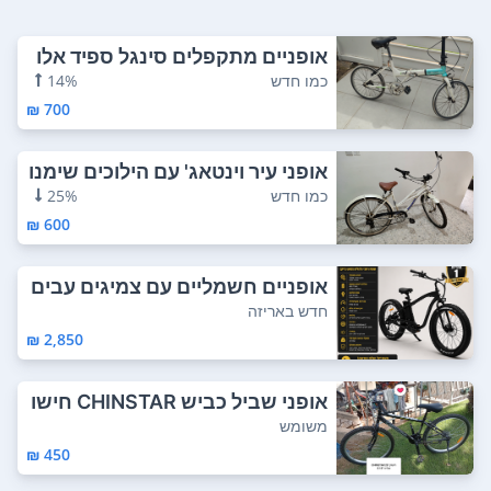
אופניים מתקפלים סינגל ספיד אלו
מיניום .
כמו חדש
14%
700 ₪
אופני עיר וינטאג' עם הילוכים שימנו
צבע ש...
כמו חדש
25%
600 ₪
אופניים חשמליים עם צמיגים עבים
(אופניים ...
חדש באריזה
2,850 ₪
אופני שביל כביש CHINSTAR חישו
ק "26 שלדה ...
משומש
450 ₪