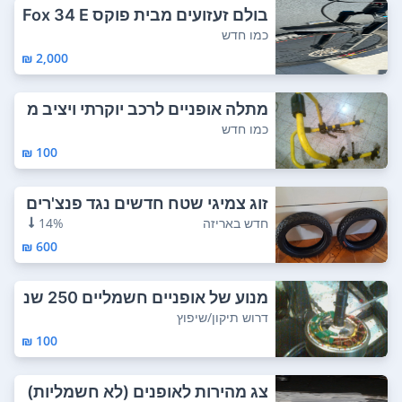
בולם זעזועים מבית פוקס Fox 34 E
vol 120mm...
כמו חדש
2,000 ₪
מתלה אופניים לרכב יוקרתי ויציב מ
אוד ממש ...
כמו חדש
100 ₪
זוג צמיגי שטח חדשים נגד פנצ'רים
לאופניים...
חדש באריזה
14%
600 ₪
מנוע של אופניים חשמליים 250 שנ
קרעו החוטי...
דרוש תיקון/שיפוץ
100 ₪
צג מהירות לאופנים (לא חשמליות)