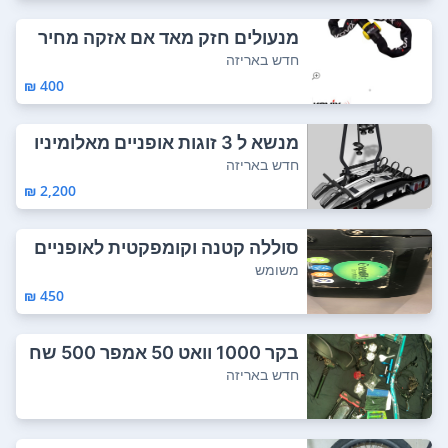
מנעולים חזק מאד אם אזקה מחיר
מ300 עד550
חדש באריזה
400 ₪
מנשא ל 3 זוגות אופניים מאלומיניו
ם, כולל ...
חדש באריזה
2,200 ₪
סוללה קטנה וקומפקטית לאופניים
חשמליים 36...
משומש
450 ₪
בקר 1000 וואט 50 אמפר 500 שח
תיק לבקר נ...
חדש באריזה