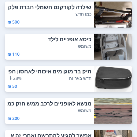
שילדה לקורקנט חשמלי חברת פלק
ון 500 ש"ח
כמו חדש
500 ₪
כיסא אופניים לילד
משומש
110 ₪
תיק בד מוגן מים איכותי לאחסון חפ
צים על א...
חדש באריזה
28%
50 ₪
מנשא לאופניים לרכב ממש חזק כמ
עט ולא היה ...
משומש
200 ₪
אפשר להגיע להתרשם ואחרי זה א