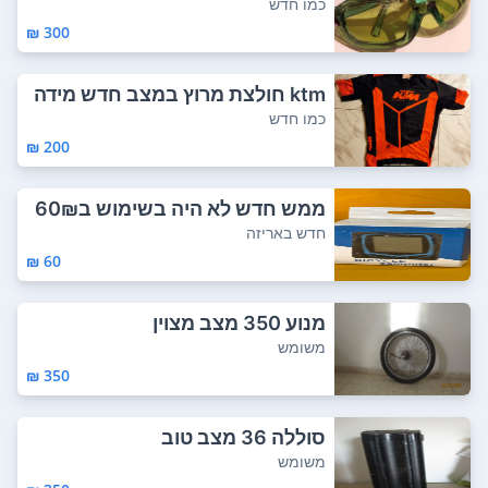
חדות ונדיר...
כמו חדש
300 ₪
ktm חולצת מרוץ במצב חדש מידה
M-L ישנם עו...
כמו חדש
200 ₪
ממש חדש לא היה בשימוש ב60₪
חדש באריזה
60 ₪
מנוע 350 מצב מצוין
משומש
350 ₪
סוללה 36 מצב טוב
משומש