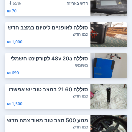
-צג אלחוטי...
חדש באריזה
65%
70 ₪
סוללה לאופניים ליטיום במצב חדש
עוד עם א...
כמו חדש
1,000 ₪
סוללה 48v 20a לקורקינט חשמלי
ת בטריה חזקה...
משומש
690 ₪
סוללה 60 21 במצב טוב יש אפשרו
ת לקניה גם ...
כמו חדש
1,500 ₪
מנוע 500 מצב טוב מאוד צמה חדש
ה אבל בלי פ...
כמו חדש