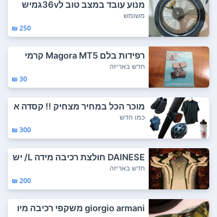
מנוע עובד במצב טוב ל36vגמיש
משומש
250 ₪
רפידות בלם Magora MT5 קרמי
חדש באריזה
30 ₪
מוכר הכל במחיר מצחיק !! קסדה א
יכותית ברמ...
כמו חדש
300 ₪
DAINESE חולצת רכיבה מידה L/ יש
משקפי ש...
חדש באריזה
200 ₪
giorgio armani משקפי רכיבה מיו