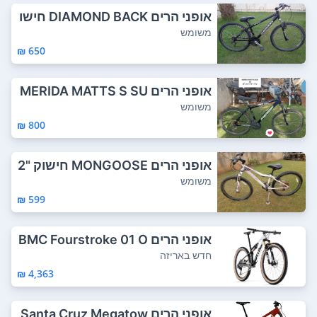
אופני הרים DIAMOND BACK חישו
ק "26 שלדת א...
משומש
650 ₪
אופני הרים MERIDA MATTS S SU
B 40 חישוקים...
משומש
800 ₪
אופני הרים MONGOOSE חישוק "2
4 שלדת אלומי...
משומש
599 ₪
אופני הרים BMC Fourstroke 01 O
NE XO 2025...
חדש באריזה
4,363 ₪
אופני הרים Santa Cruz Megatow