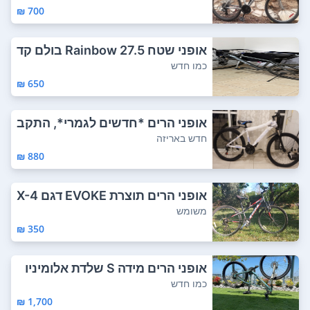
700 ₪
אופני שטח Rainbow 27.5 בולם קד
מי, נוסעי...
כמו חדש
650 ₪
אופני הרים *חדשים לגמרי*, התקב
לו כמתנה ו...
חדש באריזה
880 ₪
אופני הרים תוצרת EVOKE דגם X-4
0, גודל גל...
משומש
350 ₪
אופני הרים מידה S שלדת אלומיניו
ם 6061 ז...
כמו חדש
1,700 ₪