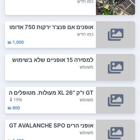
m בולם ק...
כמו חדש
אופנים אם פנצ'ר ירקות 750 אדומו
ת 1000 נא...
כמו חדש
1,000 ₪
למסירה 15 אופניים שלא בשימוש
משומש
GT ז"ק "26 XL מעולות. מטופלים ה
יטב. מחיר...
משומש
19%
800 ₪
אופני הרים GT AVALANCHE SPO
RT מידה M גלג...
משומש