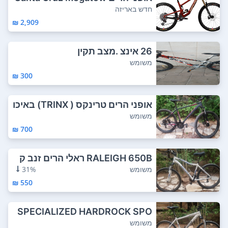
er 2 C GX1 ...
חדש באריזה
2,909 ₪
26 אינצ .מצב תקין
משומש
300 ₪
אופני הרים טרינקס ( TRINX) באיכו
ת טובה. ...
משומש
700 ₪
RALEIGH 650B ראלי הרים זנב ק
שיח. רמפה נמ...
משומש
31%
550 ₪
SPECIALIZED HARDROCK SPO
RT גלגלים: 26 אי...
משומש