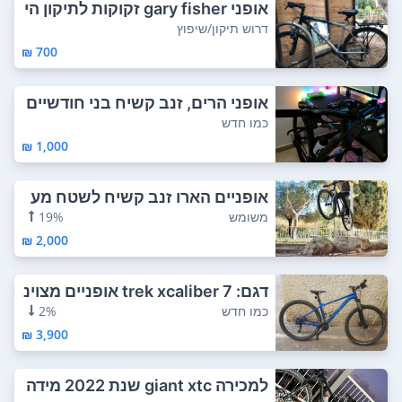
אופני gary fisher זקוקות לתיקון הי
לוכים ...
דרוש תיקון/שיפוץ
700 ₪
אופני הרים, זנב קשיח בני חודשיים
במצב חד...
כמו חדש
1,000 ₪
אופניים הארו זנב קשיח לשטח מע
צורים שימנו...
משומש
19%
2,000 ₪
דגם: trek xcaliber 7 אופניים מצוינ
ות קלו...
כמו חדש
2%
3,900 ₪
למכירה giant xtc שנת 2022 מידה