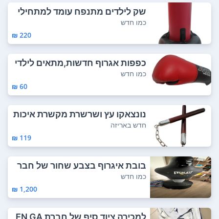
שק לילדים מתנפח עומד למתחילי
ם חדש ממש. א...
כמו חדש
220 ₪
כפפות אגרוף חדשות,מתאים לילדי
ם בגילאים 5...
כמו חדש
60 ₪
נונצאקו עץ ושרשרת מקשרת איכות
י לאימון או...
חדש באריזה
119 ₪
בובת איגרוף בצבע שחור של חבר
ת אברסט במצב...
כמו חדש
1,200 ₪
למכירה ציוד סיף של חברת EN GA