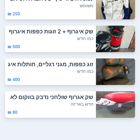
RDE במחיר מ...
משומש
250 ₪
שק איגרוף + 2 זוגות כפפות איגרוף
(סוגים ...
כמו חדש
500 ₪
זוג כפפות, מגני רגליים, חותלות איג
רוף, מ...
כמו חדש
400 ₪
שק אגרוף שולחני נדבק בווקום לא
להתקשר ...
חדש באריזה
80 ₪