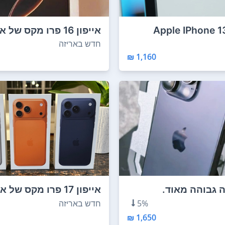
Apple IPhone 1
256Gb Unl
ג'יגה-ביי...
חדש באריזה
1,160 ₪
 גבוהה מאוד.
 גמישות!
כל צבע) ...
5%
חדש באריזה
1,650 ₪