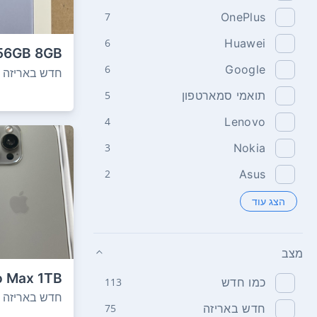
7
OnePlus
6
Huawei
256GB 8GB
RAM חדש לגמרי...
6
Google
חדש באריזה
תואמי סמארטפון
5
4
Lenovo
3
Nokia
2
Asus
הצג עוד
מצב
o Max 1TB
כמו חדש
113
8GB RAM חדש...
חדש באריזה
חדש באריזה
75