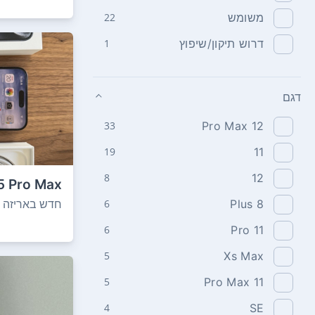
משומש
22
דרוש תיקון/שיפוץ
1
דגם
33
12 Pro Max
19
11
8
12
5 Pro Max
512GB חדש לגמרי...
חדש באריזה
6
8 Plus
6
11 Pro
5
Xs Max
5
11 Pro Max
4
SE