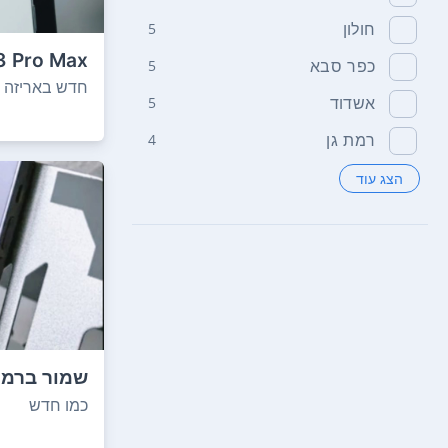
חולון
5
3 Pro Max
כפר סבא
5
ocked O...
חדש באריזה
אשדוד
5
רמת גן
4
הצג עוד
שמור ברמה
הקודם…אין
כמו חדש