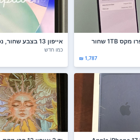
אייפון 15 פרו מקס 1TB שחור
אייפון 13 בצבע שחור, 
לל...
128GB.המכשיר במ...
כמו חדש
1,787 ₪