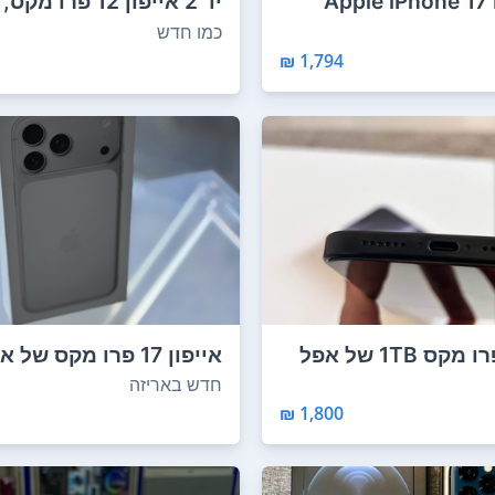
Apple iPhone 17
יד 2 אייפון 12 פר
תקין לחלו...
כמו חדש
1,794 ₪
אייפון 16 פרו מקס 1TB של אפל
TB) - כסוף 1...
חדש באריזה
1,800 ₪