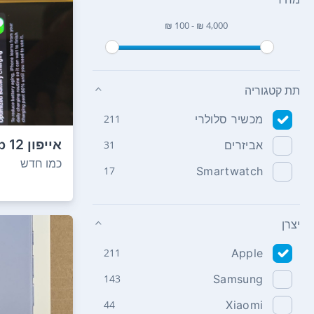
₪ 100 - ₪ 4,000
תת קטגוריה
מכשיר סלולרי
211
אביזרים
31
סוללה 83% מגיע...
כמו חדש
17
Smartwatch
יצרן
211
Apple
143
Samsung
44
Xiaomi