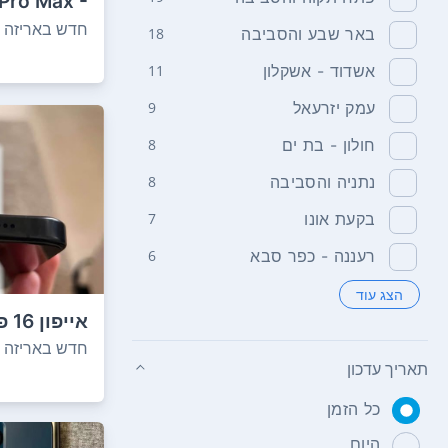
 Pro Max -
256 GB לתגוב...
חדש באריזה
באר שבע והסביבה
18
אשדוד - אשקלון
11
עמק יזרעאל
9
חולון - בת ים
8
נתניה והסביבה
8
בקעת אונו
7
רעננה - כפר סבא
6
הצג עוד
וואטסאפ: 1...
חדש באריזה
תאריך עדכון
כל הזמן
היום