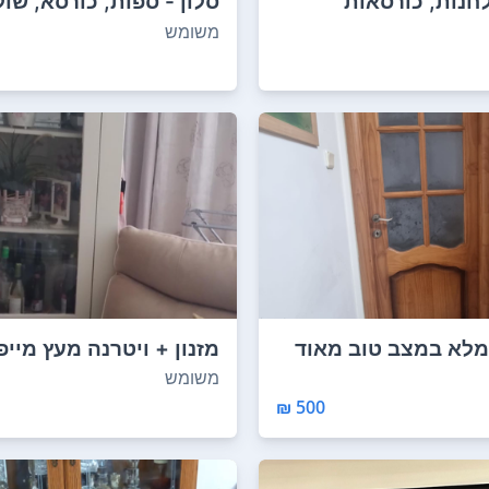
חנות, כורסאות
סלון - ספות, כורסא, שולח
ונים,...
משומש
מלא במצב טוב מאוד
מזנון + ויטרנה מעץ מייפ
צביעה ידני...
משומש
500 ₪