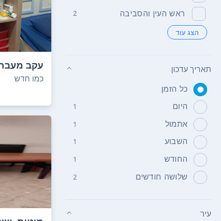
ראש העין והסביבה
2
הצג עוד
עקב מעבר 
תאריך עדכון
רהיטים 2 ספ...
כמו חדש
כל הזמן
היום
1
אתמול
1
השבוע
1
החודש
1
שלושה חודשים
2
עיר