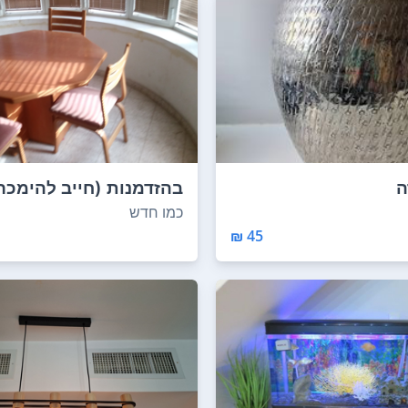
ה
בהזדמנות (חייב להימכר
בית בבאר שבע...
כמו חדש
45 ₪