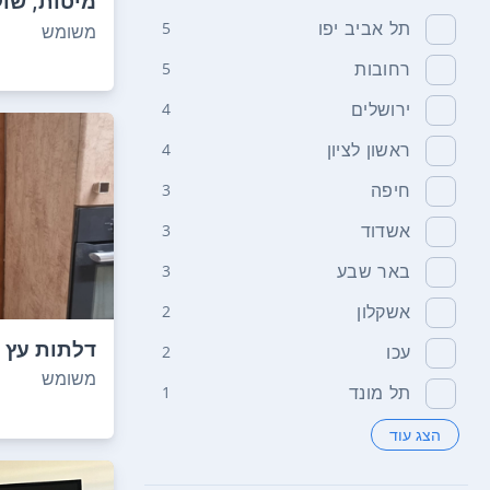
מיטות, שול
וכסאות, מזנ
תל אביב יפו
5
משומש
רחובות
5
ירושלים
4
ראשון לציון
4
חיפה
3
אשדוד
3
באר שבע
3
אשקלון
2
דלתות עץ 
עכו
2
משומש
תל מונד
1
הצג עוד