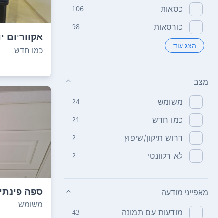
כסאות
106
כורסאות
98
אקווריום י
הצג עוד
אקווריום אי
כמו חדש
מצב
משומש
24
כמו חדש
21
דרוש תיקון/שיפוץ
2
לא רלוונטי
2
ספה פינתי
מאפייני מודעה
כיריים חשמ
משומש
מודעות עם תמונה
43