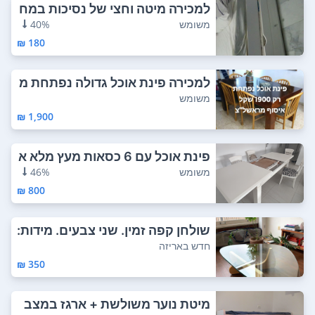
למכירה מיטה וחצי של נסיכות במח
יר מציאה כ...
משומש
40%
180 ₪
למכירה פינת אוכל גדולה נפתחת מ
עץ מייפל ,...
משומש
1,900 ₪
פינת אוכל עם 6 כסאות מעץ מלא א
ורך 180סמ ...
משומש
46%
800 ₪
שולחן קפה זמין. שני צבעים. מידות:
90 x 6...
חדש באריזה
350 ₪
מיטת נוער משולשת + ארגז במצב