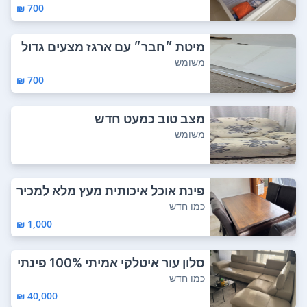
700 ₪
מיטת ״חבר״ עם ארגז מצעים גדול
משומש
700 ₪
מצב טוב כמעט חדש
משומש
פינת אוכל איכותית מעץ מלא למכיר
ה שולחן ב...
כמו חדש
1,000 ₪
סלון עור איטלקי אמיתי 100% פינתי
נקנה "ב...
כמו חדש
40,000 ₪