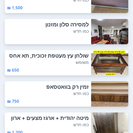
1,500 ₪
למסירה סלון ומזנון
כמו חדש
שולחן עץ מעטפת זכוכית, תא אחס
נה עם דלת ק...
משומש
650 ₪
זמין רק בוואטסאפ
כמו חדש
750 ₪
מיטה יהודית + ארגז מצעים + ארון
4 דלתות
כמו חדש
1,200 ₪