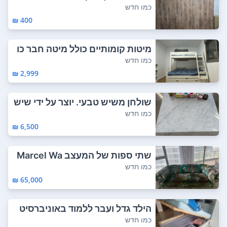
אוד מהפרי...
כמו חדש
400 ₪
מיטות קומותיים כולל מיטה חבר כו
לל 3 מזרנ...
כמו חדש
2,999 ₪
שולחן משיש טבעי. יוצר על ידי שיש
דן. נקנ...
כמו חדש
6,500 ₪
שתי ספות של המעצב Marcel Wa
nders מותג Ro...
כמו חדש
65,000 ₪
הילד גדל ועבר ללמוד באוניברסיט
ה... אז בל...
כמו חדש