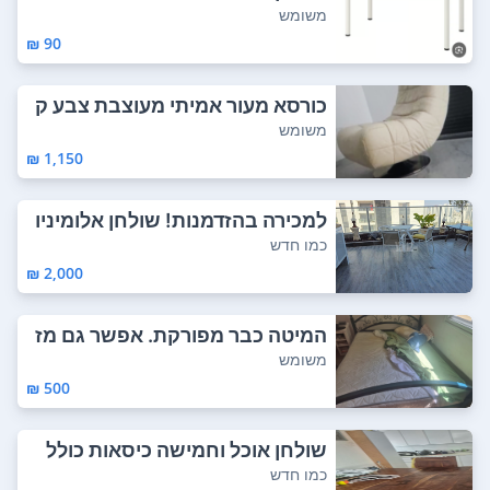
משומש
90 ₪
כורסא מעור אמיתי מעוצבת צבע ק
רם עם רגל מ...
משומש
1,150 ₪
למכירה בהזדמנות! שולחן אלומיניו
ם יוקרתי ...
כמו חדש
2,000 ₪
המיטה כבר מפורקת. אפשר גם מז
רן ב 300 מיט...
משומש
500 ₪
שולחן אוכל וחמישה כיסאות כולל
שתי הרחבות...
כמו חדש