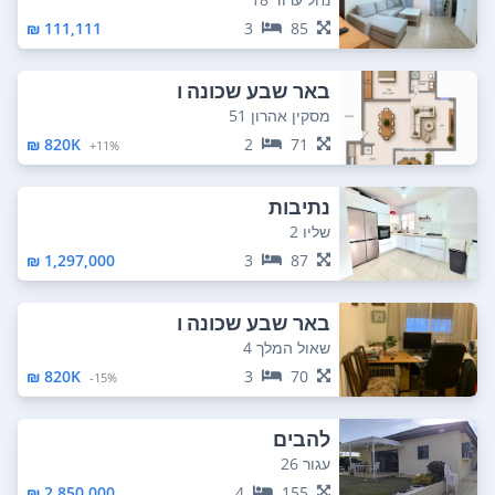
111,111 ₪
3
85
באר שבע שכונה ו
מסקין אהרון 51
820K ₪
2
71
11%+
נתיבות
שליו 2
1,297,000 ₪
3
87
באר שבע שכונה ו
שאול המלך 4
820K ₪
3
70
15%-
להבים
עגור 26
2,850,000 ₪
4
155