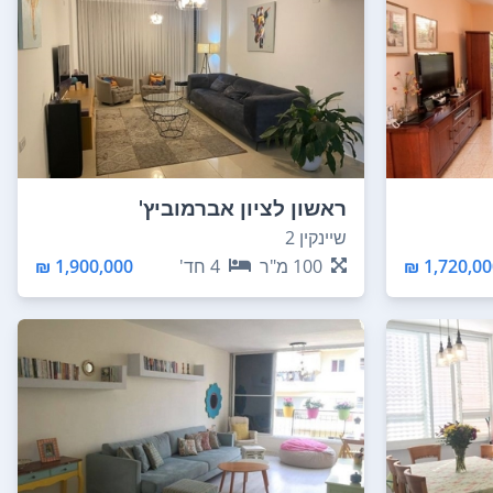
ראשון לציון אברמוביץ'
שיינקין 2
1,720,000
100
מ"ר
4
חד'
1,900,000 ₪