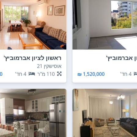
ן אברמוביץ'
ראשון לציון אברמוביץ'
אוסישקין 21
4
חד'
1,520,000 ₪
110
מ"ר
4
חד'
 ₪