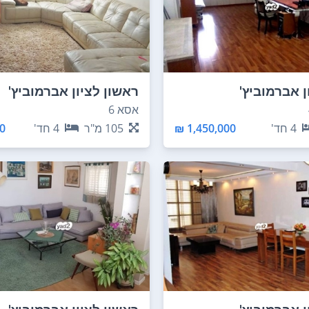
ן אברמוביץ'
ראשון לציון אברמוביץ'
אסא 6
4
חד'
1,450,000 ₪
105
מ"ר
4
חד'
 ₪