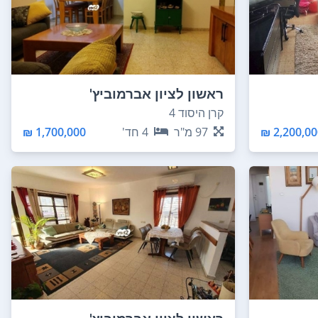
ראשון לציון אברמוביץ'
קרן היסוד 4
2,200,000
97
מ"ר
4
חד'
1,700,000 ₪