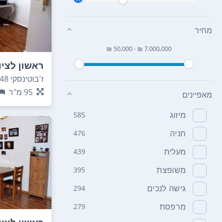
מחיר
₪ 50,000 - ₪ 7,000,000
ראשון לציו
ז'בוטינסקי 48
95
מ"ר
מאפיינים
מיזוג
585
חניה
476
מעלית
439
משופצת
395
גישה לנכים
294
מרפסת
279