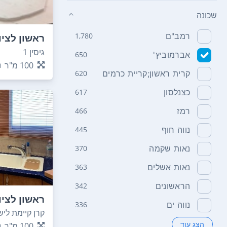
שכונה
רמב"ם
1,780
ראשון לציו
גיסין 1
אברמוביץ'
650
100
מ"ר
קרית ראשון;קריית כרמים
620
כצנלסון
617
רמז
466
נווה חוף
445
נאות שקמה
370
נאות אשלים
363
הראשונים
342
ראשון לציו
נווה ים
336
קרן קיימת לישר
הצג עוד
100
מ"ר