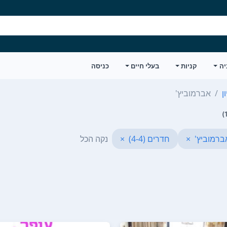
יה
קניות
בעלי חיים
כניסה
ן
אברמוביץ'
ברמוביץ'
×
חדרים (4-4)
×
נקה הכל