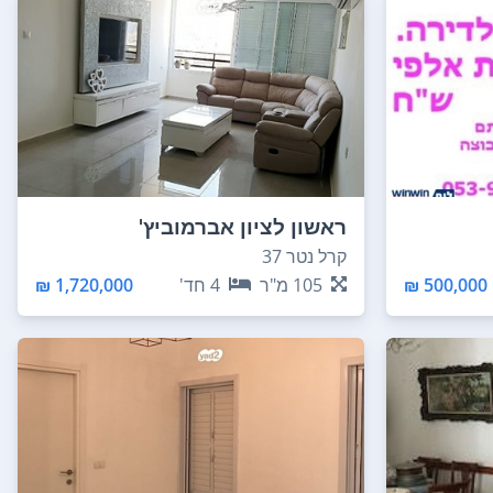
ראשון לציון אברמוביץ'
קרל נטר 37
500,000 ₪
105
מ"ר
4
חד'
1,720,000 ₪