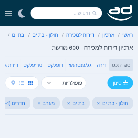
ראשי
ארכיון
דירות למכירה
חולון - בת ים
בת ים
מע
ארכיון דירות למכירה
600 מודעות
סוג הנכס
דירה
גג/פנטהאוז
דופלקס
טריפלקס
דירת גן
סינון
חולון - בת ים
×
בת ים
×
מערב
×
חדרים (4-4)