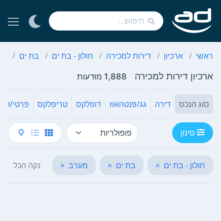
ראשי
ארכיון
דירות למכירה
חולון - בת ים
בת ים
מע
ארכיון דירות למכירה
1,888 מודעות
סוג הנכס
דירה
גג/פנטהאוז
דופלקס
טריפלקס
פרטי/קוטג
סינון
חולון - בת ים
×
בת ים
×
מערב
×
נקה הכל